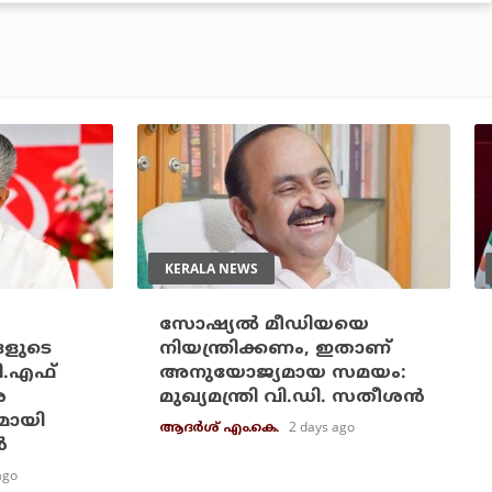
KERALA NEWS
സോഷ്യല്‍ മീഡിയയെ
ങളുടെ
നിയന്ത്രിക്കണം, ഇതാണ്
ി.എഫ്
അനുയോജ്യമായ സമയം:
െ
മുഖ്യമന്ത്രി വി.ഡി. സതീശന്‍
മായി
2 days ago
ആദർശ് എം.കെ.
‍
ago