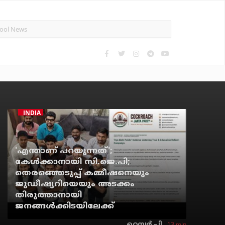
INDIA
'എന്താണ് പറയുന്നത്';
കേള്‍ക്കാനായി സി.ജെ.പി;
തെരഞ്ഞെടുപ്പ് കമ്മീഷനെയും
ജുഡീഷ്യറിയെയും അടക്കം
തിരുത്താനായി
ജനങ്ങള്‍ക്കിടയിലേക്ക്
13 min
റെന്വര്‍ പി