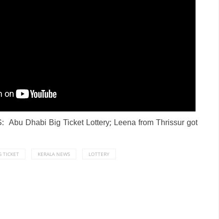
S:
Abu Dhabi Big Ticket Lottery; Leena from Thrissur got
G TICKET
KERALA NEWS
LOTTERY