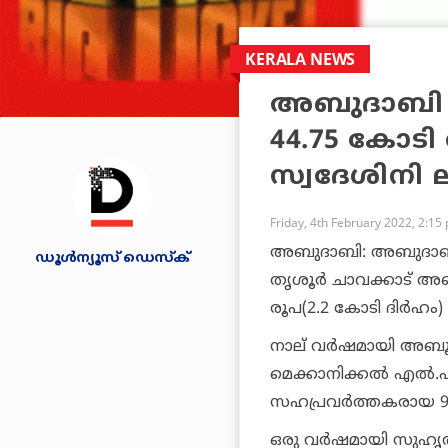
KERALA NEWS
അബുദാബി ബിഗ്
44.75 കോടി 
സ്വദേശിനി 
Friday, 4th February 2022, 2:15
അബുദാബി: അബുദാബി ബി
ഡൂള്‍ന്യൂസ് ഡെസ്‌ക്
തൃശൂര്‍ ചാവക്കാട് അ
രൂപ(2.2 കോടി ദിര്‍ഹം
നാല് വര്‍ഷമായി അബൂ
മെക്കാനിക്കല്‍ എല്‍.
സഹപ്രവര്‍ത്തകരായ 9 
ഒരു വര്‍ഷമായി സുഹൃത്തുക