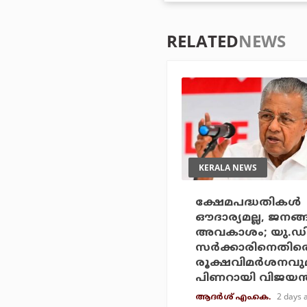
RELATED
NEWS
KERALA NEWS
ക്ഷേമപദ്ധതികള്‍
ഔദാര്യമല്ല, ജനങ്
അവകാശം; യു.ഡ
സര്‍ക്കാരിനെതിര
രൂക്ഷവിമര്‍ശനവു
പിണറായി വിജയന്
2 days 
ആദർശ് എം.കെ.