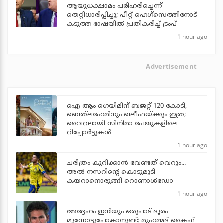
ആയുധക്ഷാമം പരിഹരിച്ചെന്ന്
തെറ്റിധാരിപ്പിച്ചു; പീറ്റ് ഹെഗ്‌സെത്തിനോട്
കടുത്ത ഭാഷയില്‍ പ്രതികരിച്ച് ട്രംപ്
1 hour ago
Advertisement
ഐ ആം ഗെയിമിന് ബജറ്റ് 120 കോടി,
ബെത്‌ലഹേമിനും ഖലീഫയ്ക്കും ഇത്ര;
വൈറലായി സിനിമാ പേജുകളിലെ
റിപ്പോര്‍ട്ടുകള്‍
1 hour ago
ചരിത്രം കുറിക്കാന്‍ വേണ്ടത് വെറും...
അല്‍ നസറിന്റെ കൊടുമുടി
കയറാനൊരുങ്ങി റൊണാള്‍ഡോ
1 hour ago
അദ്ദേഹം ഇനിയും ഒരുപാട് ദൂരം
മുന്നോട്ടുപോകാനുണ്ട്: മുഹമ്മദ് കൈഫ്