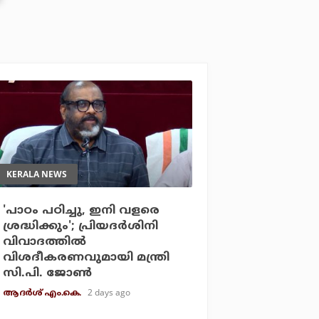
KERALA NEWS
'പാഠം പഠിച്ചു, ഇനി വളരെ
ശ്രദ്ധിക്കും'; പ്രിയദര്‍ശിനി
വിവാദത്തില്‍
വിശദീകരണവുമായി മന്ത്രി
സി.പി. ജോണ്‍
2 days ago
ആദർശ് എം.കെ.