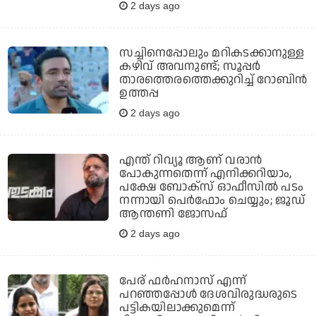
2 days ago
സച്ചിനെപ്പോലും മറികടക്കാനുള്ള
കഴിവ് അവനുണ്ട്; സൂപ്പര്‍
താരത്തെരത്തെക്കുറിച്ച് റോബിന്‍
ഉത്തപ്പ
2 days ago
എന്ത് റിവ്യൂ ആണ് വരാന്‍
പോകുന്നതെന്ന് എനിക്കറിയാം,
പക്ഷേ ബോക്‌സ് ഓഫീസില്‍ പടം
നന്നായി പെര്‍ഫോം ചെയ്യും; ജൂഡ്
ആന്തണി ജോസഫ്
2 days ago
പേര് ഫര്‍ഹനാസ് എന്ന്
പറഞ്ഞപ്പോള്‍ ദേശവിരുദ്ധരുടെ
പട്ടികയിലാക്കുമെന്ന്