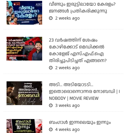
വീണ്ടും ഇരുട്ടിലായോ കേരളം?
ജനങ്ങൾ പ്രതികരിക്കുന്നു
2 weeks ago
23 വർഷത്തിന് ശേഷം
കോഴിക്കോട് മെഡിക്കൽ
കോളേജ് എസ്.എഫ്.ഐ
തിരിച്ചുപിടിച്ചത് എങ്ങനെ?
2 weeks ago
അടി... അടിയോടടി...
ഇതൊരൊന്നൊന്നര നോബഡി | I
NOBODY | MOVIE REVIEW
3 weeks ago
ബംഗാള്‍ ഇന്നലെയും ഇന്നും
4 weeks ago