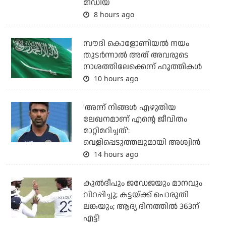
മീഡിയ
8 hours ago
സൗദി കൊളോണിയല്‍ നയം
തുടര്‍ന്നാല്‍ അത് അവരുടെ
നാശത്തിലേക്കെന്ന് ഹൂത്തികള്‍
10 hours ago
'അന്ന് നിങ്ങള്‍ എഴുതിയ
ലേഖനമാണ് എന്റെ ജീവിതം
മാറ്റിമറിച്ചത്':
വെളിപ്പെടുത്തലുമായി അശ്വിന്‍
14 hours ago
കുല്‍ദീപും ജഡേജയും മാനവും
വിറപ്പിച്ചു; കട്ടയ്ക്ക് പൊരുതി
ലങ്കയും; ആദ്യ ദിനത്തില്‍ 363ന്
എട്ട്!