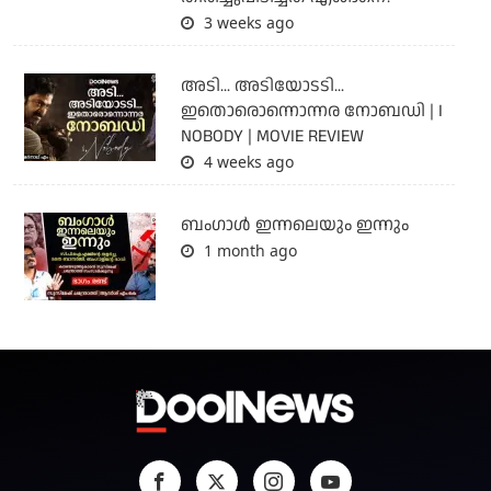
3 weeks ago
അടി... അടിയോടടി...
ഇതൊരൊന്നൊന്നര നോബഡി | I
NOBODY | MOVIE REVIEW
4 weeks ago
ബംഗാള്‍ ഇന്നലെയും ഇന്നും
1 month ago