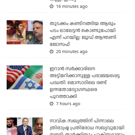
16 minutes ago
തുടക്കം കണ്ടിറങ്ങിയ ആരും
പടം ലാലേട്ടൻ കൊണ്ടുപോയി
എന്ന് പറയില്ല: ജൂഡ് ആന്തണി
ജോസഫ്
20 minutes ago
ഇറാന്‍ സര്‍ക്കാരിനെ
അട്ടിമറിക്കാനുള്ള പരാജയപ്പെട്ട
പദ്ധതി: മൊസാദിലെ രണ്ട്
ഉന്നതോദ്യോഗസ്ഥരെ
പുറത്താക്കി
7 hours ago
നാവിക സഖ്യത്തിന് പിന്നാലെ
ത്രിരാഷ്ട്ര പ്രതിരോധ സഖ്യവുമായി
സൗദി; തുര്‍ക്കിയും പാകിസ്ഥാനും