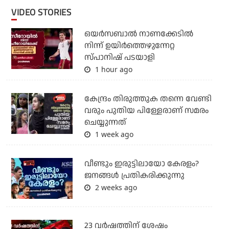
VIDEO STORIES
ഒയര്‍സബാൽ നാണക്കേടിൽ
നിന്ന് ഉയിർത്തെഴുന്നേറ്റ
സ്പാനിഷ് പടയാളി
1 hour ago
കേന്ദ്രം തിരുത്തുക തന്നെ വേണ്ടി
വരും പുതിയ പിള്ളേരാണ് സമരം
ചെയ്യുന്നത്
1 week ago
വീണ്ടും ഇരുട്ടിലായോ കേരളം?
ജനങ്ങൾ പ്രതികരിക്കുന്നു
2 weeks ago
23 വർഷത്തിന് ശേഷം