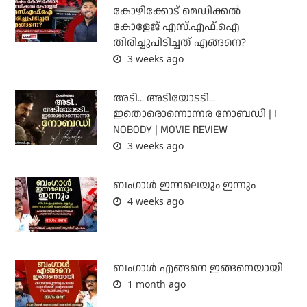
കോഴിക്കോട് മെഡിക്കൽ
കോളേജ് എസ്.എഫ്.ഐ
തിരിച്ചുപിടിച്ചത് എങ്ങനെ?
3 weeks ago
അടി... അടിയോടടി...
ഇതൊരൊന്നൊന്നര നോബഡി | I
NOBODY | MOVIE REVIEW
3 weeks ago
ബംഗാള്‍ ഇന്നലെയും ഇന്നും
4 weeks ago
ബം​ഗാൾ എങ്ങനെ ഇങ്ങനെയായി
1 month ago