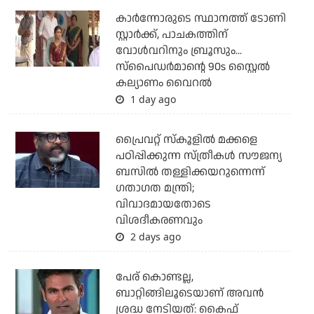
കാര്‍ന്നോരുടെ സ്ഥാനത്ത് ടോണി
സ്റ്റാര്‍ക്ക്, പാചകത്തിന്
വോള്‍വറിനും ബ്രൂസും...
സ്‌പൈഡര്‍മാന്റെ 90s സ്റ്റൈല്‍
കല്യാണം വൈറല്‍
1 day ago
പ്രൈവറ്റ് സ്‌കൂളില്‍ മക്കളെ
പഠിപ്പിക്കുന്ന സ്ത്രീകള്‍ സൗജന്യ
ബസില്‍ തള്ളിക്കയറുന്നെന്ന്
ഗതാഗത മന്ത്രി;
വിവാദമായതോടെ
വിശദീകരണവും
2 days ago
പേര് കൊണ്ടല്ല,
ബാറ്റിങ്ങിലൂടെയാണ് അവൻ
ശ്രദ്ധ നേടിയത്: കൈഫ്