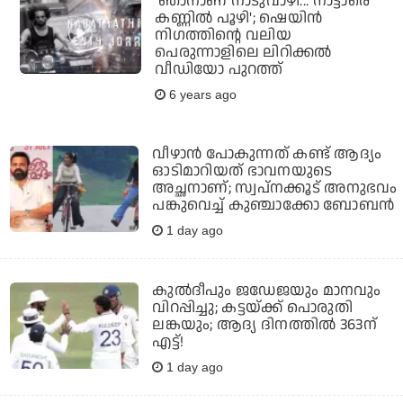
'ഞാനാണ് നാടുവാഴി... നാട്ടാരെ
കണ്ണില്‍ പൂഴി'; ഷെയിന്‍
നിഗത്തിന്റെ വലിയ
പെരുന്നാളിലെ ലിറിക്കല്‍
വീഡിയോ പുറത്ത്
6 years ago
വീഴാന്‍ പോകുന്നത് കണ്ട് ആദ്യം
ഓടിമാറിയത് ഭാവനയുടെ
അച്ഛനാണ്; സ്വപ്‌നക്കൂട് അനുഭവം
പങ്കുവെച്ച് കുഞ്ചാക്കോ ബോബന്‍
1 day ago
കുല്‍ദീപും ജഡേജയും മാനവും
വിറപ്പിച്ചു; കട്ടയ്ക്ക് പൊരുതി
ലങ്കയും; ആദ്യ ദിനത്തില്‍ 363ന്
എട്ട്!
1 day ago