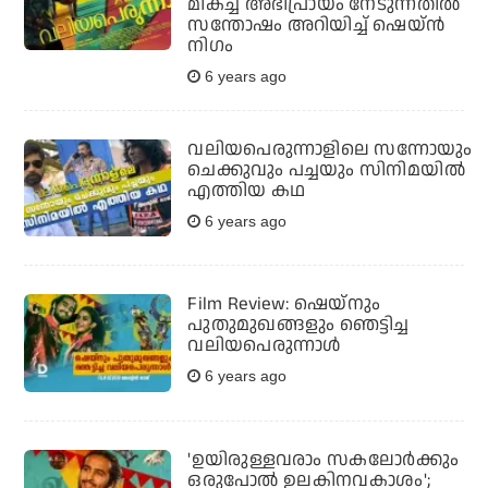
മികച്ച അഭിപ്രായം നേടുന്നതില്‍
സന്തോഷം അറിയിച്ച് ഷെയ്ന്‍
നിഗം
6 years ago
വലിയപെരുന്നാളിലെ സന്നോയും
ചെക്കുവും പച്ചയും സിനിമയില്‍
എത്തിയ കഥ
6 years ago
Film Review: ഷെയ്‌നും
പുതുമുഖങ്ങളും ഞെട്ടിച്ച
വലിയപെരുന്നാള്‍
6 years ago
'ഉയിരുള്ളവരാം സകലോര്‍ക്കും
ഒരുപോല്‍ ഉലകിനവകാശം';