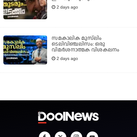
2 days ago
സമകാലിക മുസ്‌ലിം
ടെലിവിഞ്ചലിസം: ഒരു
വിമര്‍ശനാത്മക വിശകലനം
2 days ago