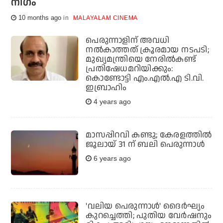
നിഗം
10 months ago
MALAYALAM CINEMA
പെരുന്നാളിന് അവധി
നല്‍കാത്തത് ക്രൂരമായ നടപടി;
മുഖ്യമന്ത്രിയെ നേരില്‍കണ്ട്
പ്രതിഷേധമറിയിക്കും:
കൊണ്ടോട്ടി എം.എല്‍.എ ടി.വി.
ഇബ്രാഹിം
4 years ago
മാസപ്പിറവി കണ്ടു; കേരളത്തില്‍
ജൂലായ് 31 ന് ബലി പെരുന്നാള്‍
6 years ago
'വലിയ പെരുന്നാള്‍' ദൈര്‍ഘ്യം
കുറച്ചെത്തി; പുതിയ വേര്‍ഷനും