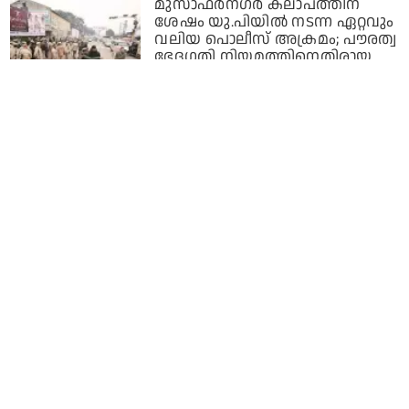
മുസാഫര്‍നഗര്‍ കലാപത്തിന്
ശേഷം യു.പിയില്‍ നടന്ന ഏറ്റവും
വലിയ പൊലീസ് അക്രമം; പൗരത്വ
ഭേദഗതി നിയമത്തിനെതിരായ
പ്രതിഷേധത്തില്‍ കൊല്ലപ്പെട്ടത്
19പേര്‍
6 years ago
വായു മലിനീകരണത്തിന്റെ
വീഡിയോ ട്വീറ്റ് ചെയ്തു: നിയമ
വിദ്യാര്‍ഥിക്ക് യു.പി പൊലീസിന്റെ
ഭീഷണി
6 years ago
യു.പിയില്‍ രണ്ട് ജെയ്‌ഷെ
തീവ്രവാദികള്‍ അറസ്റ്റിലായതായി
പൊലീസ്
7 years ago