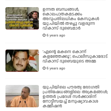
ഉന്നത ബന്ധങ്ങള്‍,
കൊലപാതകമടക്കം
അറുപതിലധികം കേസുകള്‍
യു.പിയില്‍ തഴച്ചു വളരുന്ന
വികാസ് ദുബെമാര്‍
6 years ago
'എന്റെ മകനെ കൊന്ന്
കളഞ്ഞേക്കൂ'; പൊലീസുകാരോട്
വികാസ് ദുബെയുടെ അമ്മ
6 years ago
യു.പിയിലെ പൗരത്വ ഭേദഗതി
പ്രതിഷേധങ്ങളിലെ അക്രമങ്ങള്‍;
ഉത്തര്‍ പ്രദേശ് സര്‍ക്കാരിന്
നോട്ടീസയച്ച് മനുഷ്യാവകാശ
കമ്മീഷന്‍