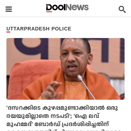
UTTARPRADESH POLICE
'ദസറക്കിടെ കുഴപ്പമുണ്ടാക്കിയാല്‍ ഒരു
ദയയുമില്ലാതെ നടപടി'; 'ഐ ലവ്
മുഹമ്മദ്' ബോര്‍ഡ് പ്രദര്‍ശിപ്പിച്ചതിന്