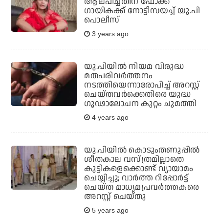
ആലപിച്ചതിന് ഫോക്ക്
ഗായികക്ക് നോട്ടീസയച്ച് യു.പി
പൊലീസ്
3 years ago
യു.പിയില്‍ നിയമ വിരുദ്ധ
മതപരിവര്‍ത്തനം
നടത്തിയെന്നാരോപിച്ച് അറസ്റ്റ്
ചെയ്തവര്‍ക്കെതിരെ യുദ്ധ
ഗൂഢാലോചന കുറ്റം ചുമത്തി
4 years ago
യു.പിയില്‍ കൊടുംതണുപ്പില്‍
ശീതകാല വസ്ത്രമില്ലാതെ
കുട്ടികളെക്കൊണ്ട് വ്യായാമം
ചെയ്യിച്ചു; വാര്‍ത്ത റിപ്പോര്‍ട്ട്
ചെയ്ത മാധ്യമപ്രവര്‍ത്തകരെ
അറസ്റ്റ് ചെയ്തു
5 years ago