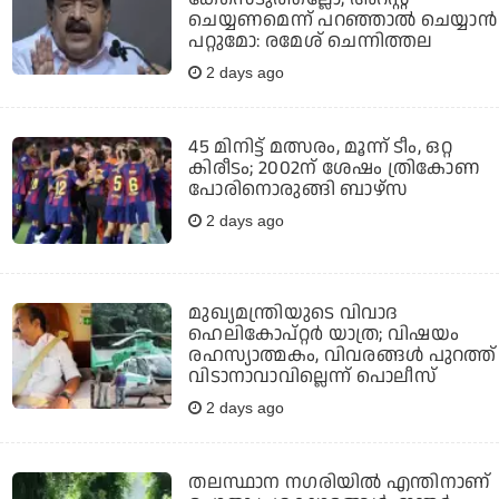
ചെയ്യണമെന്ന് പറഞ്ഞാല്‍ ചെയ്യാന്‍
പറ്റുമോ: രമേശ് ചെന്നിത്തല
2 days ago
45 മിനിട്ട് മത്സരം, മൂന്ന് ടീം, ഒറ്റ
കിരീടം; 2002ന് ശേഷം ത്രികോണ
പോരിനൊരുങ്ങി ബാഴ്‌സ
2 days ago
മുഖ്യമന്ത്രിയുടെ വിവാദ
ഹെലികോപ്റ്റര്‍ യാത്ര; വിഷയം
രഹസ്യാത്മകം, വിവരങ്ങള്‍ പുറത്ത്
വിടാനാവാവില്ലെന്ന് പൊലീസ്
2 days ago
തലസ്ഥാന നഗരിയില്‍ എന്തിനാണ്