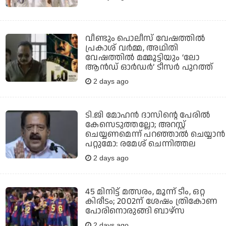
വീണ്ടും പൊലീസ് വേഷത്തിൽ
പ്രകാശ് വർമ്മ, അഥിതി
വേഷത്തിൽ മമ്മൂട്ടിയും ‘ലോ
ആൻഡ് ഓർഡർ’ ടീസർ പുറത്ത്
2 days ago
ടി.ജി മോഹന്‍ ദാസിന്റെ പേരില്‍
കേസെടുത്തല്ലോ; അറസ്റ്റ്
ചെയ്യണമെന്ന് പറഞ്ഞാല്‍ ചെയ്യാന്‍
പറ്റുമോ: രമേശ് ചെന്നിത്തല
2 days ago
45 മിനിട്ട് മത്സരം, മൂന്ന് ടീം, ഒറ്റ
കിരീടം; 2002ന് ശേഷം ത്രികോണ
പോരിനൊരുങ്ങി ബാഴ്‌സ
2 days ago