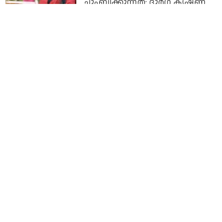
ചുംബിക്കുന്നത്: ദുര്‍ഗ കൃഷ്ണ
4 years ago
ഒരു മുഴുവന്‍ ബീഡി
വലിക്കാനൊന്നും എനിക്കിപ്പൊ
ആവതില്ലെടാ; ഇരുട്ടില്‍ ബീഡി
കത്തിച്ച് 'കെണിയൊരുക്കുന്ന'
കുട്ടിച്ചായന്‍; ഇത് ഇന്ദ്രന്‍സിന്റെ
'ഉടലെ'ന്ന് പ്രേക്ഷകര്‍
4 years ago
ഇന്ദ്രന്‍സിന്റെ പകര്‍ന്നാട്ടം; ഉടല്‍
അടിമുടി ത്രില്ലര്‍
4 years ago
ബോളിവുഡിലെ പ്രമുഖ താരങ്ങള്‍