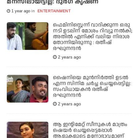
മനസിലായിട്ടില്ല: ദുര്‍ഗ കൃഷ്ണ
1 year ago
ENTERTAINMENT
ഫെമിനിസ്റ്റെന്ന് വാദിക്കുന്ന ഒരു
നടി ഉടലിന് മോശം റിവ്യൂ നൽകി;
അതിൽ എനിക്ക് വലിയ നിരാശ
തോന്നിയിരുന്നു : രതീഷ്
രഘുനന്ദൻ
2 years ago
ഷൈനിയെ മുൻനിർത്തി ഉടൽ
എന്ന സിനിമ ചർച്ച ചെയ്യപ്പെട്ടില്ല:
സംവിധായകൻ രതീഷ്
രഘുനന്ദൻ
2 years ago
ആ ഇന്റിമേറ്റ് സീനുകൾ മാത്രം
ഷെയർ ചെയ്യപ്പെട്ടപ്പോൾ
ആളുകളുടെ മനോഭാവമാണ്