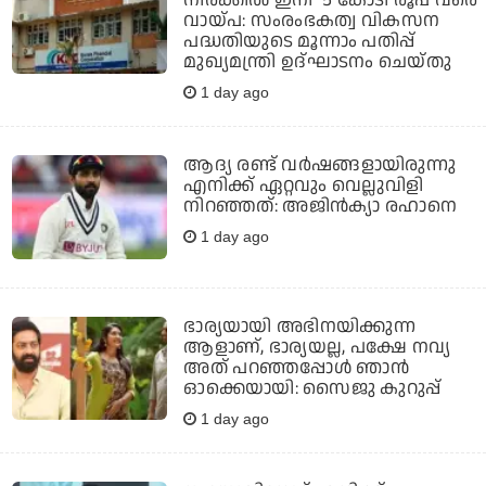
നിരക്കിൽ ഇനി 5 കോടി രൂപ വരെ
വായ്പ: സംരംഭകത്വ വികസന
പദ്ധതിയുടെ മൂന്നാം പതിപ്പ്
മുഖ്യമന്ത്രി ഉദ്ഘാടനം ചെയ്തു
1 day ago
ആദ്യ രണ്ട് വര്‍ഷങ്ങളായിരുന്നു
എനിക്ക് ഏറ്റവും വെല്ലുവിളി
നിറഞ്ഞത്: അജിന്‍ക്യാ രഹാനെ
1 day ago
ഭാര്യയായി അഭിനയിക്കുന്ന
ആളാണ്, ഭാര്യയല്ല, പക്ഷേ നവ്യ
അത് പറഞ്ഞപ്പോള്‍ ഞാന്‍
ഓക്കെയായി: സൈജു കുറുപ്പ്
1 day ago