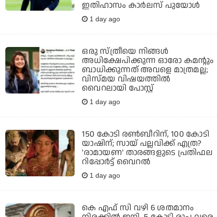
ഇതിഹാസം കാര്‍ലസ് പുയോള്‍
1 day ago
ഒരു സ്ത്രീയെ നിങ്ങള്‍
അധിക്ഷേപിക്കുന്ന ഓരോ കമന്റും
ബാധിക്കുന്നത് അവളെ മാത്രമല്ല;
വിസ്മയ വിഷയത്തില്‍
വൈറലായി പോസ്റ്റ്
1 day ago
150 കോടി രൺബീറിന്, 100 കോടി
യാഷിന്; സായ് പല്ലവിക്ക് എത്ര?
'രാമായണ' താരങ്ങളുടെ പ്രതിഫല
റിപ്പോർട്ട് വൈറൽ
1 day ago
കെ എഫ് സി വഴി 6 ശതമാനം