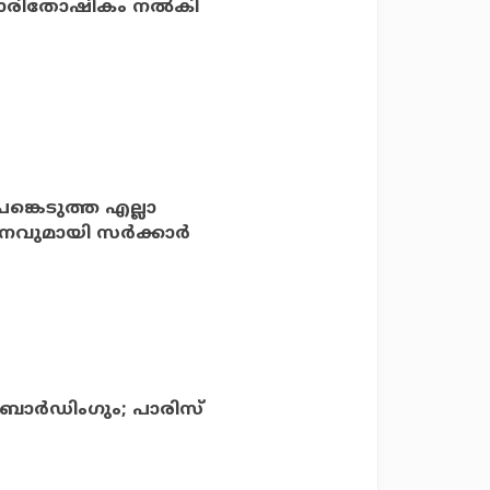
 പാരിതോഷികം നല്‍കി
പങ്കെടുത്ത എല്ലാ
നവുമായി സര്‍ക്കാര്‍
് ബോര്‍ഡിംഗും; പാരിസ്