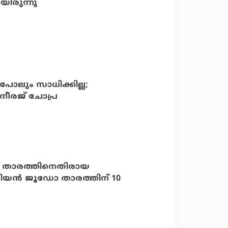
യിരുന്നു
ോലും സാധിക്കില്ല;
 നീരജ് ചോപ്ര
ി താരത്തിനെതിരായ
ീരിയന്‍ ജൂഡോ താരത്തിന് 10