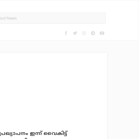
രഖ്യാപനം ഇന്ന് വൈകിട്ട്