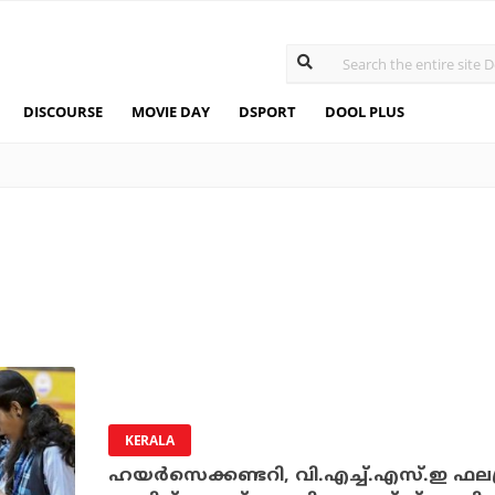
DISCOURSE
MOVIE DAY
DSPORT
DOOL PLUS
KERALA
ഹയര്‍സെക്കണ്ടറി, വി.എച്ച്.എസ്.ഇ ഫലപ്