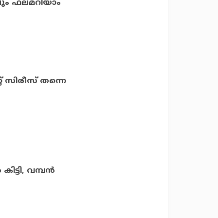
പിലും ഫലമറിയാം
് സിരീസ് തന്നെ
ിട്ടി, വമ്പന്‍