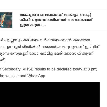
അപൂര്‍വ റെക്കോഡ് ലക്ഷ്യം വെച്ച്
കിങ്; ഗുജറാത്തിനെതിരെ വേണ്ടത്
ഇത്രമാത്രം…
എ പ്ലസും കഴിഞ്ഞ വര്‍ഷത്തേക്കാള്‍ കുറഞ്ഞു.
ദ്യപേപ്പര്‍ രീതിയില്‍ വരുത്തിയ മാറ്റവുമാണ് ഇടിവിന്
്യാസ സെക്രട്ടറി ഡോ.ഷര്‍മിള മേരി ജോസഫ് ആണ്
ത്.
r Secondary, VHSE results to be declared today at 3 pm;
 the website and WhatsApp