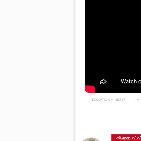
EDUCATION MINISTER
H
നിഷാന. വി.വ