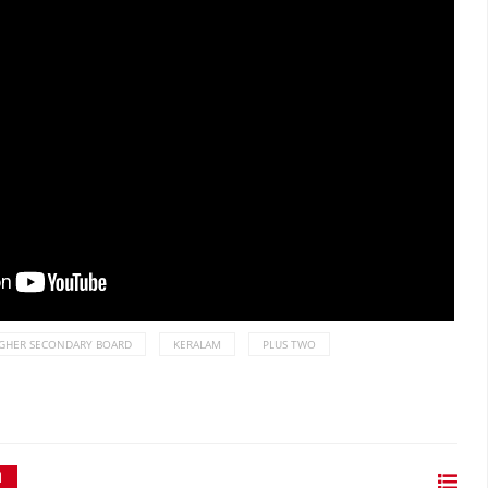
IGHER SECONDARY BOARD
KERALAM
PLUS TWO
ി