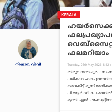
KERALA
ഹയര്‍സെക്കണ
ഫലപ്രഖ്യാപനം
വെബ്‌സൈറ്റി
ഫലമറിയാം
നിഷാന. വി.വി
Tuesday, 26th May 2026, 8:12 
തിരുവനന്തപുരം: സംസ്
പരീക്ഷാ ഫലം ഇന്നറിയ
വൈകിട്ട് മൂന്ന് മണിക്
പി.ആര്‍.ഡി ചേംബറില്‍ 
മന്ത്രി എന്‍. ഷംസുദ്ദീ