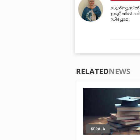
ഡൂള്‍ന്യൂസില്
ഇംഗ്ലീഷില്‍ ബി
ഡിപ്ലോമ.
RELATED
NEWS
KERALA