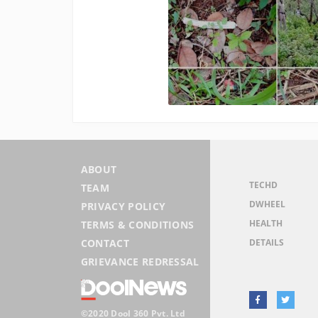
ABOUT
TECHD
TEAM
DWHEEL
PRIVACY POLICY
HEALTH
TERMS & CONDITIONS
DETAILS
CONTACT
GRIEVANCE REDRESSAL
©2020 Dool 360 Pvt. Ltd