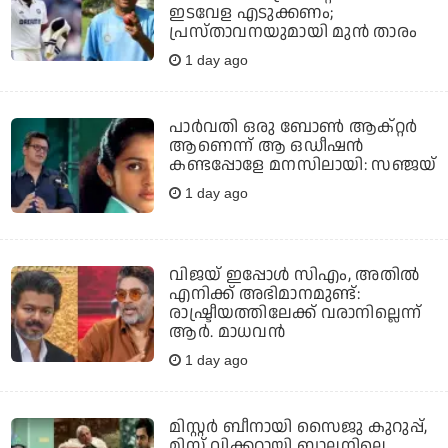
ഇടവേള എടുക്കണം;
പ്രസ്താവനയുമായി മുന്‍ താരം
1 day ago
പാർവതി ഒരു ബോൺ ആക്റ്റർ
ആണെന്ന് ആ ഒഡീഷൻ
കണ്ടപ്പോളേ മനസിലായി: സഞ്ജയ്
1 day ago
വിജയ് ഇപ്പോൾ സിഎം, അതിൽ
എനിക്ക് അഭിമാനമുണ്ട്:
രാഷ്ട്രീയത്തിലേക്ക് വരാനില്ലെന്ന്
ആർ. മാധവൻ
1 day ago
മിസ്റ്റര്‍ ബീനായി സൈജു കുറുപ്പ്,
മിസ് വിക്കറ്റായി ബാലനിലെ