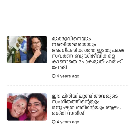
മുര്‍മുവിനെയും
നഞ്ചിയമ്മയെയും
അംഗീകരിക്കാത്ത ഇടതുപക്ഷ
സവര്‍ണ ബുദ്ധിജീവികളെ
കാണാതെ പോകരുത്: ഹരീഷ്
പേരടി
4 years ago
ഈ ചിരിയിലുണ്ട് അവരുടെ
സംഗീതത്തിന്റെയും
മനുഷ്യത്വത്തിന്റെയും ആഴം:
രശ്മി സതീശ്
4 years ago