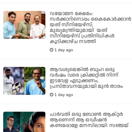
വയോജന ക്ഷേമം:
സർക്കാറിനൊപ്പം കൈകോർക്കാൻ
യങ് സീനിയേഴ്‌സ്;
മുഖ്യമന്ത്രിയുമായി യങ്
സീനിയേഴ്‌സ് പ്രതിനിധികൾ
കൂടിക്കാഴ്ച നടത്തി
1 day ago
ആവശ്യമെങ്കില്‍ ബുംറ ഒരു
വര്‍ഷം വരെ ക്രിക്കറ്റില്‍ നിന്ന്
ഇടവേള എടുക്കണം;
പ്രസ്താവനയുമായി മുന്‍ താരം
1 day ago
പാർവതി ഒരു ബോൺ ആക്റ്റർ
ആണെന്ന് ആ ഒഡീഷൻ
കണ്ടപ്പോളേ മനസിലായി: സഞ്ജയ്