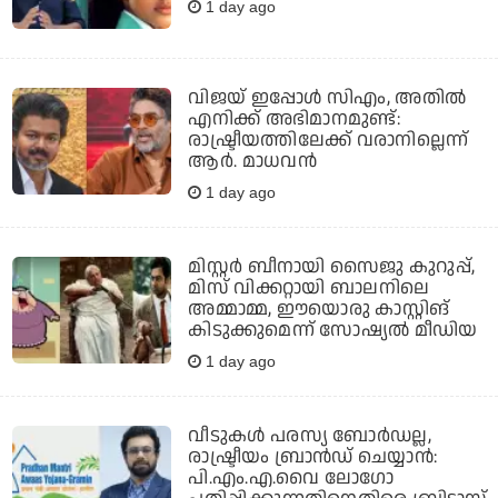
1 day ago
വിജയ് ഇപ്പോൾ സിഎം, അതിൽ
എനിക്ക് അഭിമാനമുണ്ട്:
രാഷ്ട്രീയത്തിലേക്ക് വരാനില്ലെന്ന്
ആർ. മാധവൻ
1 day ago
മിസ്റ്റര്‍ ബീനായി സൈജു കുറുപ്പ്,
മിസ് വിക്കറ്റായി ബാലനിലെ
അമ്മാമ്മ, ഈയൊരു കാസ്റ്റിങ്
കിടുക്കുമെന്ന് സോഷ്യല്‍ മീഡിയ
1 day ago
വീടുകൾ പരസ്യ ബോർഡല്ല,
രാഷ്ട്രീയം ബ്രാൻഡ് ചെയ്യാൻ:
പി.എം.എ.വൈ ലോ​ഗോ