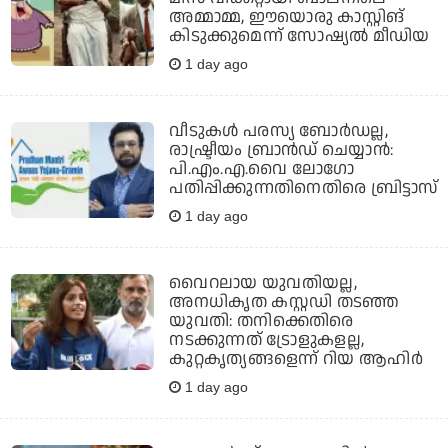
അമ്മാമ്മ, ഈയൊരു കാസ്റ്റിങ്
കിടുക്കുമെന്ന് സോഷ്യല്‍ മീഡിയ
1 day ago
വീടുകൾ പരസ്യ ബോർഡല്ല,
രാഷ്ട്രീയം ബ്രാൻഡ് ചെയ്യാൻ:
പി.എം.എ.വൈ ലോ​ഗോ
പതിപ്പിക്കുന്നതിനെതിരെ ബ്രിട്ടാസ്
1 day ago
വൈറലായ യുവതിയല്ല,
അനധികൃത കസ്റ്റഡി തടഞ്ഞ
യുവതി: തനിക്കെതിരെ
നടക്കുന്നത് ട്രോളുകളല്ല,
കുറ്റകൃത്യങ്ങളെന്ന് റിയ ആഹിര്‍
1 day ago