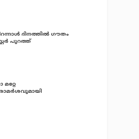
റന്നാള്‍ ദിനത്തില്‍ ഗൗതം
്റര്‍ പുറത്ത്
 മറ്റേ
ധ പരാമർശവുമായി