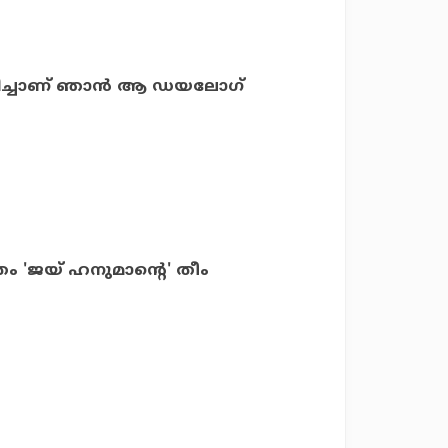
്കുടിച്ചാണ് ഞാന്‍ ആ ഡയലോഗ്
രം 'ജയ് ഹനുമാന്റെ' തീം