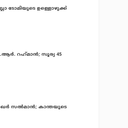
റ്റോ ടോമിയുടെ ഉള്ളൊഴുക്ക്
്‍. റഹ്‌മാന്‍; സൂര്യ 45
്‍ഖര്‍ സല്‍മാന്‍; കാന്തയുടെ