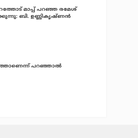
തോട് മാപ്പ് പറഞ്ഞ രമേശ്
്നു: ബി. ഉണ്ണികൃഷ്ണന്‍
താണെന്ന് പറഞ്ഞാല്‍