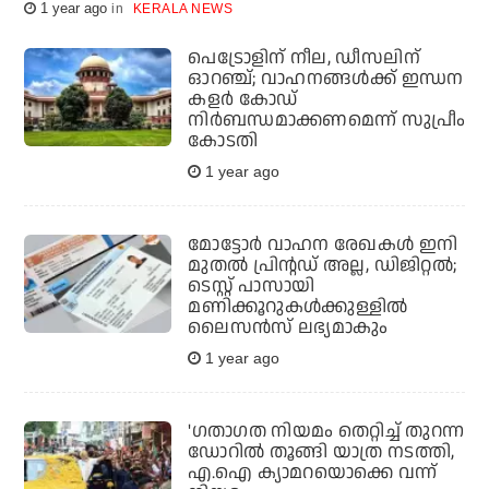
1 year ago
KERALA NEWS
പെട്രോളിന് നീല, ഡീസലിന്
ഓറഞ്ച്; വാഹനങ്ങള്‍ക്ക് ഇന്ധന
കളര്‍ കോഡ്
നിര്‍ബന്ധമാക്കണമെന്ന് സുപ്രീം
കോടതി
1 year ago
മോട്ടോര്‍ വാഹന രേഖകള്‍ ഇനി
മുതല്‍ പ്രിന്റഡ് അല്ല, ഡിജിറ്റല്‍;
ടെസ്റ്റ് പാസായി
മണിക്കൂറുകള്‍ക്കുള്ളില്‍
ലൈസന്‍സ് ലഭ്യമാകും
1 year ago
'ഗതാഗത നിയമം തെറ്റിച്ച് തുറന്ന
ഡോറില്‍ തൂങ്ങി യാത്ര നടത്തി,
എ.ഐ ക്യാമറയൊക്കെ വന്ന്