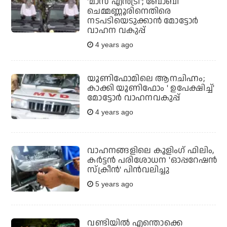
'മാസ് എന്‍ട്രി'; ബോബി
ചെമ്മണ്ണൂരിനെതിരെ
നടപടിയെടുക്കാന്‍ മോട്ടോര്‍
വാഹന വകുപ്പ്
4 years ago
യൂണിഫോമിലെ ആനചിഹ്നം;
കാക്കി യൂണിഫോം ' ഉപേക്ഷിച്ച്'
മോട്ടോര്‍ വാഹനവകുപ്പ്
4 years ago
വാഹനങ്ങളിലെ കൂളിംഗ് ഫിലിം,
കര്‍ട്ടന്‍ പരിശോധന 'ഓപ്പറേഷന്‍
സ്‌ക്രീന്‍' പിന്‍വലിച്ചു
5 years ago
വണ്ടിയില്‍ എന്തൊക്കെ