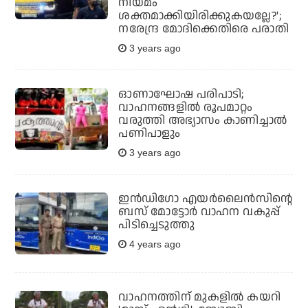
നിയമം
ശക്തമാക്കിയിരിക്കുകയല്ലേ?';
നരേന്ദ്ര മോദിക്കെതിരെ പരാതി
3 years ago
ഓണാഘോഷ പരിപാടി;
വാഹനങ്ങളില്‍ രൂപമാറ്റം
വരുത്തി അഭ്യാസം കാണിച്ചാല്‍
പണിപാളും
3 years ago
ഇൻഡിഗോ എയർലൈൻസിന്റെ
ബസ് മോട്ടോർ വാഹന വകുപ്പ്
പിടിച്ചെടുത്തു
4 years ago
വാഹനത്തിന് മുകളില്‍ കയറി