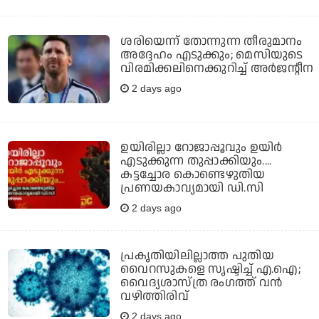
ശരിയെന്ന് തോന്നുന്ന തീരുമാനം
അദ്ദേഹം എടുക്കും; മെസിയുടെ
വിരമിക്കലിനെക്കുറിച്ച് അര്‍ജന്റീന
2 days ago
ഉയിരില്ലാ റോജാപ്പൂവും ഉയിര്‍
എടുക്കുന്ന തുപ്പാക്കിയും....
കട്ടച്ചോര കൊണ്ടെഴുതിയ
പ്രണയകാവ്യമായി ഡി.സി
2 days ago
പ്രകൃതിയിലില്ലാത്ത പുതിയ
വൈറസുകളെ സൃഷ്ടിച്ച് എ.ഐ;
വൈദ്യശാസ്ത്ര രംഗത്ത് വന്‍
വഴിത്തിരിവ്
2 days ago