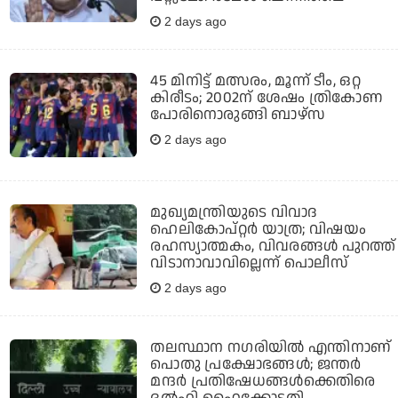
2 days ago
45 മിനിട്ട് മത്സരം, മൂന്ന് ടീം, ഒറ്റ
കിരീടം; 2002ന് ശേഷം ത്രികോണ
പോരിനൊരുങ്ങി ബാഴ്‌സ
2 days ago
മുഖ്യമന്ത്രിയുടെ വിവാദ
ഹെലികോപ്റ്റര്‍ യാത്ര; വിഷയം
രഹസ്യാത്മകം, വിവരങ്ങള്‍ പുറത്ത്
വിടാനാവാവില്ലെന്ന് പൊലീസ്
2 days ago
തലസ്ഥാന നഗരിയില്‍ എന്തിനാണ്
പൊതു പ്രക്ഷോഭങ്ങള്‍; ജന്തര്‍
മന്ദര്‍ പ്രതിഷേധങ്ങള്‍ക്കെതിരെ