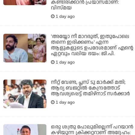
കണ്ടിരിക്കാന്‍ പ്രയാസമാണ്:
വിസ്മയ
1 day ago
'അയ്യോ നീ മാറരുത്, ഇതുപോലെ
തന്നെ ഇരിക്കണം' എന്ന
ആളുകളുടെ ഉപദേശമാണ് എന്റെ
ഏറ്റവും വലിയ ഭയം: ജി.പി.
1 day ago
നീറ്റ് വേണ്ട, പ്ലസ് ടു മാര്‍ക്ക് മതി;
ആദ്യ ബജറ്റില്‍ കേന്ദ്രത്തോട്
ആവശ്യപ്പെട്ട് തമിഴ്‌നാട് സര്‍ക്കാര്‍
1 day ago
ഒരു ശത്രു പോലുമില്ലെന്ന് പറയാന്‍
കഴിയുന്ന ക്രിക്കറ്ററാണ് അദ്ദേഹം: