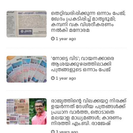
തെറ്റിദ്ധരിപ്പിക്കുന്ന ഒന്നാം പേജ്;
ഖേദം പ്രകടിപ്പിച്ച് മാതൃഭൂമി;
കമ്പനി വക വിശദീകരണം
നല്‍കി മനോരമ
1 year ago
'നോട്ടെ വിട'; വായനക്കാരെ
ആശയക്കുഴപ്പത്തിലാക്കി
പത്രങ്ങളുടെ ഒന്നാം പേജ്
1 year ago
രാജ്യത്തിന്റെ വിലക്കയറ്റ നിരക്ക്
ഉയര്‍ന്നത് ദേശീയ പത്രങ്ങള്‍ക്ക്
പ്രധാന വാര്‍ത്ത, തൊടാതെ
മലയാള മാധ്യമങ്ങള്‍; കാരണം
നിരത്തി എം.ബി. രാജേഷ്
3 years ago