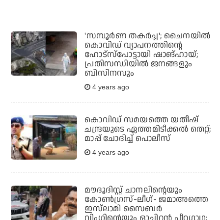
'സമ്പൂര്‍ണ തകര്‍ച്ച'; ചൈനയില്‍
കൊവിഡ് വ്യാപനത്തിന്റെ
ഹോട്‌സ്‌പോട്ടായി ഷാങ്ഹായ്;
പ്രതിസന്ധിയില്‍ ജനങ്ങളും
ബിസിനസും
4 years ago
കൊവിഡ് സമയത്തെ യതീഷ്
ചന്ദ്രയുടെ ഏത്തമിടീക്കല്‍ തെറ്റ്;
മാപ്പ് ചോദിച്ച് പൊലീസ്
4 years ago
മൗദൂദിസ്റ്റ് ചാനലിന്റെയും
കോണ്‍ഗ്രസ്-ലീഗ്- ജമാഅത്തെ
ഇസ്‌ലാമി സൈബര്‍
വിംഗിന്റെയും ഓച്ചിറന്‍ പീറഗാഥ;