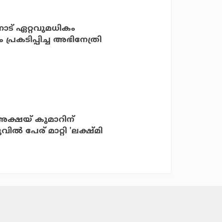
ോട് ഏറ്റവുമധികം
്രകടിപ്പിച്ച അഭിനേത്രി
അക്ഷയ് കുമാറിന്
ല്‍ പേര് മാറ്റി 'ലക്ഷ്മി