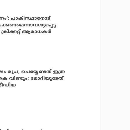
കണം'; പാകിസ്ഥാനോട്
്കണമെന്നാവശ്യപ്പെട്ട
്രിക്കറ്റ് ആരാധകര്‍
്ഷം രൂപ, ചെയ്യേണ്ടത് ഇത്ര
കെ വീണ്ടും; മോദിയുടേത്
 മീഡിയ