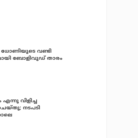
്നത് ധോണിയുടെ വണ്ടി
ുമായി ബോളിവുഡ് താരം
എന്നു വിളിച്ച
 ചെയ്തു; നടപടി
നാലെ