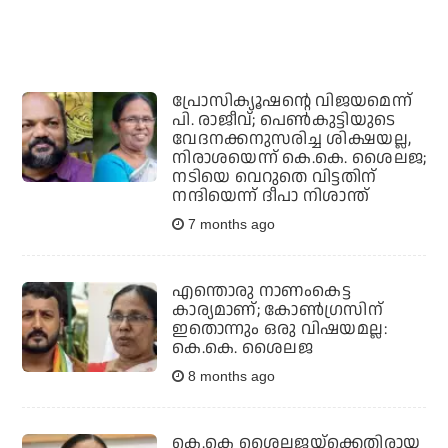
പ്രോസിക്യൂഷന്റെ വിജയമെന്ന്
പി. രാജീവ്; പെണ്‍കുട്ടിയുടെ
വേദനക്കനുസരിച്ച ശിക്ഷയല്ല,
നിരാശയെന്ന് കെ.കെ. ശൈലജ;
നടിയെ വെറുതെ വിട്ടതിന്
നന്ദിയെന്ന് ദീപാ നിശാന്ത്
7 months ago
എന്തൊരു നാണംകെട്ട
കാര്യമാണ്; കോൺഗ്രസിന്
ഇതൊന്നും ഒരു വിഷയമല്ല:
കെ.കെ. ശൈലജ
8 months ago
കെ.കെ ശൈലജയ്‌ക്കെതിരായ