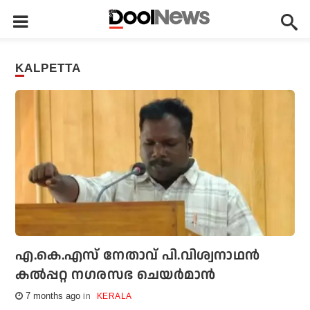
KALPETTA
എ.കെ.എസ് നേതാവ് പി.വിശ്വനാഥൻ
കൽപ്പറ്റ നഗരസഭ ചെയർമാൻ
7 months ago
KERALA