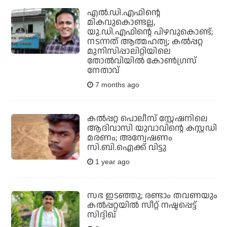
എല്‍.ഡി.എഫിന്റെ
മികവുകൊണ്ടല്ല,
യു.ഡി.എഫിന്റെ പിഴവുകൊണ്ട്;
നടന്നത് ആത്മഹത്യ; കല്‍പ്പറ്റ
മുനിസിപ്പാലിറ്റിയിലെ
തോല്‍വിയില്‍ കോണ്‍ഗ്രസ്
നേതാവ്
7 months ago
കല്‍പ്പറ്റ പൊലീസ് സ്റ്റേഷനിലെ
ആദിവാസി യുവാവിന്റെ കസ്റ്റഡി
മരണം; അന്വേഷണം
സി.ബി.ഐക്ക് വിട്ടു
1 year ago
സഭ ഇടഞ്ഞു; രണ്ടാം തവണയും
കല്‍പ്പറ്റയില്‍ സീറ്റ് നഷ്ടപ്പെട്ട്
സിദ്ദിഖ്