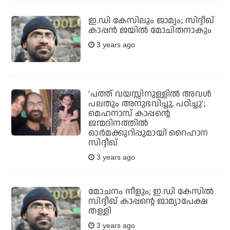
ഇ.ഡി കേസിലും ജാമ്യം; സിദ്ദീഖ്
കാപ്പന്‍ ജയില്‍ മോചിതനാകും
3 years ago
'പത്ത് വയസ്സിനുള്ളില്‍ അവള്‍
പലതും അനുഭവിച്ചു, പഠിച്ചു';
മെഹനാസ് കാപ്പന്റെ
ജന്മദിനത്തില്‍
ഓര്‍മക്കുറിപ്പുമായി റൈഹാന
സിദ്ദീഖ്
3 years ago
മോചനം നീളും; ഇ.ഡി കേസില്‍
സിദ്ദീഖ് കാപ്പന്റെ ജാമ്യാപേക്ഷ
തള്ളി
3 years ago