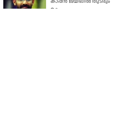
കാപ്പന്‍ ജയിലില്‍ തുടരും
3 years ago
കാപ്പന്റെ രാഷ്ട്രീയത്തോട്
വിയോജിക്കാം, എന്നാല്‍
അദ്ദേഹത്തോട് കാണിച്ച കൊടിയ
അനീതിയോട് ഒരിക്കലും
യോജിക്കാനാവില്ല: കെ.ടി. ജലീല്‍
3 years ago
ഒരു ഭരണകൂടത്തോടാണ്
ഏറ്റുമുട്ടുന്നതെന്നത്
റൈഹാനത്തിനെ ഒരിക്കലും
ഭയപ്പെടുത്തിയില്ല: കെ.കെ. രമ
3 years ago
നീതിക്കായുള്ള പോരാട്ടത്തിനിടെ