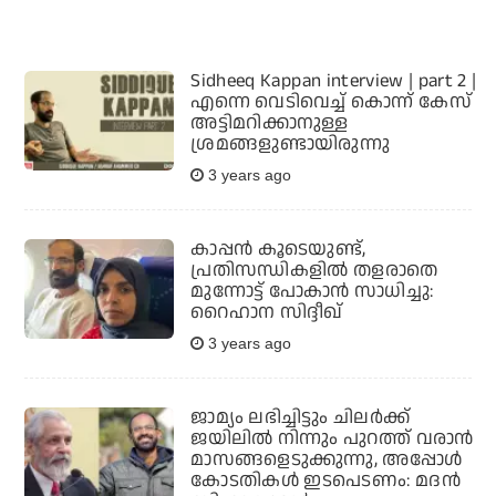
Sidheeq Kappan interview | part 2 |
എന്നെ വെടിവെച്ച് കൊന്ന് കേസ്
അട്ടിമറിക്കാനുള്ള
ശ്രമങ്ങളുണ്ടായിരുന്നു
3 years ago
കാപ്പന്‍ കൂടെയുണ്ട്,
പ്രതിസന്ധികളില്‍ തളരാതെ
മുന്നോട്ട് പോകാന്‍ സാധിച്ചു:
റൈഹാന സിദ്ദീഖ്
3 years ago
ജാമ്യം ലഭിച്ചിട്ടും ചിലര്‍ക്ക്
ജയിലില്‍ നിന്നും പുറത്ത് വരാന്‍
മാസങ്ങളെടുക്കുന്നു, അപ്പോള്‍
കോടതികള്‍ ഇടപെടണം: മദന്‍