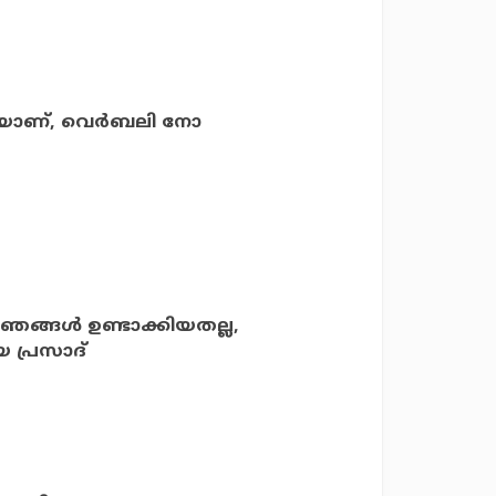
നെയാണ്, വെർബലി നോ
് ഞങ്ങൾ ഉണ്ടാക്കിയതല്ല,
പ്രസാദ്