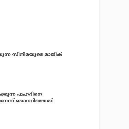
യുന്ന സിനിമയുടെ മാജിക്
ിക്കുന്ന ഫഹദിനെ
െന്ന് ഞാനറിഞ്ഞത്: