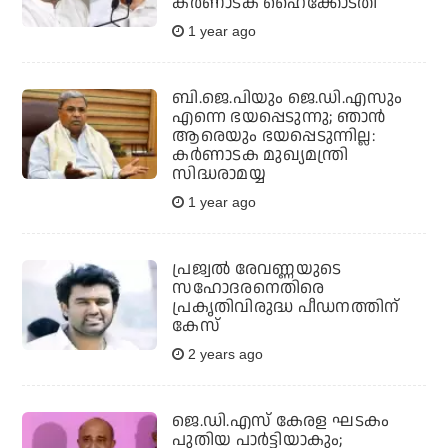
കര്‍ണാടക ഹൈക്കോടതി
1 year ago
ബി.ജെ.പിയും ജെ.ഡി.എസും
എന്നെ ഭയപ്പെടുന്നു; ഞാന്‍
ആരെയും ഭയപ്പെടുന്നില്ല:
കര്‍ണാടക മുഖ്യമന്ത്രി
സിദ്ധരാമയ്യ
1 year ago
പ്രജ്വല്‍ രേവണ്ണയുടെ
സഹോദരനെതിരെ
പ്രകൃതിവിരുദ്ധ പീഡനത്തിന്
കേസ്
2 years ago
ജെ.ഡി.എസ് കേരള ഘടകം
പുതിയ പാര്‍ട്ടിയാകും;