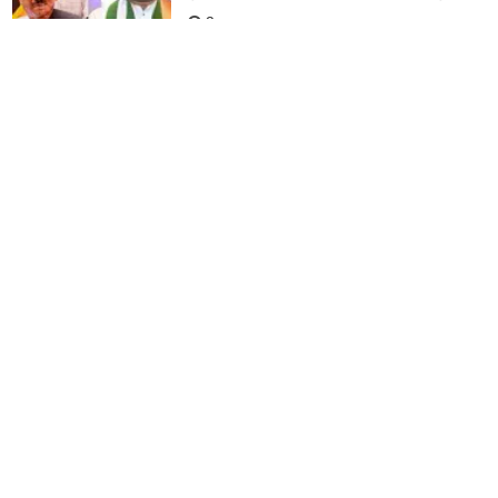
2 years ago
പ്രജ്വൽ രേവണ്ണക്കെതിരെ
സിദ്ധരാമയ്യ; നയതന്ത്ര പാസ്പോർട്ട്
റദ്ദാക്കാൻ പ്രധാനമന്ത്രിക്ക് കത്ത്‌
2 years ago
ലൈംഗികാതിക്രമ കേസ്; പ്രജ്വല്‍
രേവണ്ണയെ സസ്പെന്‍ഡ് ചെയ്ത്
ജെ.ഡി.എസ്
2 years ago
കര്‍ണാടകയിലെ എൻ.ഡി.എ
സ്ഥാനാര്‍ത്ഥിയുടെ പോസ്റ്ററില്‍
കേരളത്തിലെ ജെ.ഡി.എസ്