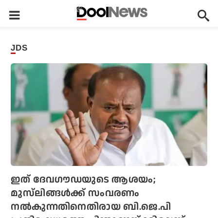
JDS
ഇത് ദേവഗൗഡയുടെ ആശയം;
മുസ്‌ലിങ്ങള്‍ക്ക് സംവരണം
നല്‍കുന്നതിനെതിരായ ബി.ജെ.പി