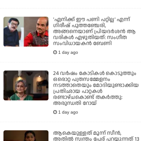
'എനിക്ക് ഈ പണി പറ്റില്ല' എന്ന്
ഗിരീഷ് പുത്തഞ്ചേരി,
അങ്ങനെയാണ് പ്രിയദർശൻ ആ
വരികൾ എഴുതിയത്: സംഗീത
സംവിധായകൻ ബേണി
1 day ago
24 വര്‍ഷം കോടികള്‍ കൊടുത്തും
ഒരൊറ്റ പത്രസമ്മേളനം
നടത്താതെയും മോദിയുണ്ടാക്കിയ
പ്രതിഛായ പാറ്റകള്‍
രണ്ടാഴ്ചകൊണ്ട് തകര്‍ത്തു:
അരുന്ധതി റോയ്
1 day ago
ആകെയുള്ളത് മൂന്ന് സീന്‍,
അതില്‍ സ്വന്തം പേര് പറയുന്നത് 13