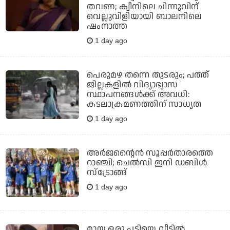
തവണ; ക്വീനിലെ ചിന്നുവിന്
വെല്ലുവിളിയായി ബാലനിലെ
ഷംനാത്ത
1 day ago
പെരുമഴ തന്നെ തുടരും; പത്ത്
ജില്ലകളില്‍ വിദ്യാഭ്യാസ
സ്ഥാപനങ്ങള്‍ക്ക് അവധി:
കടലാക്രമണത്തിന് സാധ്യത
1 day ago
അർജന്റൈൻ സൂപ്പർതാരത്തെ
റാഞ്ചി; ചെൽസി ഇനി ഡബിൾ
സ്ട്രോങ്ങ്
1 day ago
മായ ഒരു പട്ടിയെ വീട്ടില്‍