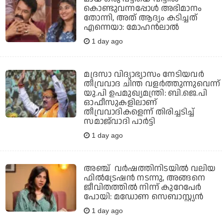
കൊണ്ടുവന്നപ്പോള്‍ അഭിമാനം
തോന്നി, അത് ആദ്യം കടിച്ചത്
എന്നെയാ: മോഹന്‍ലാല്‍
1 day ago
മദ്രസാ വിദ്യാഭ്യാസം നേടിയവര്‍
തീവ്രവാദ ചിന്ത വളര്‍ത്തുന്നുവെന്ന്
യു.പി ഉപമുഖ്യമന്ത്രി: ബി.ജെ.പി
ഓഫീസുകളിലാണ്
തീവ്രവാദികളെന്ന് തിരിച്ചടിച്ച്
സമാജ്‌വാദി പാര്‍ട്ടി
1 day ago
അഞ്ച് വർഷത്തിനിടയിൽ വലിയ
ഫിൽട്രേഷൻ നടന്നു, അങ്ങനെ
ജീവിതത്തിൽ നിന്ന് കുറേപേർ
പോയി: മഡോണ സെബാസ്റ്റ്യൻ
1 day ago