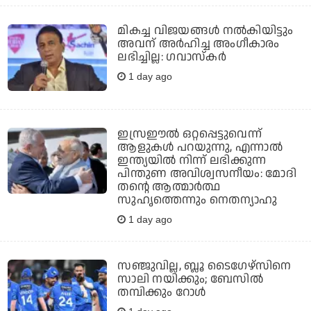
മികച്ച വിജയങ്ങൾ നൽകിയിട്ടും
അവന് അർഹിച്ച അംഗീകാരം
ലഭിച്ചില്ല: ഗവാസ്‌കർ
1 day ago
ഇസ്രഈല്‍ ഒറ്റപ്പെട്ടുവെന്ന്
ആളുകള്‍ പറയുന്നു, എന്നാല്‍
ഇന്ത്യയില്‍ നിന്ന് ലഭിക്കുന്ന
പിന്തുണ അവിശ്വസനീയം: മോദി
തന്റെ ആത്മാര്‍ത്ഥ
സുഹൃത്തെന്നും നെതന്യാഹു
1 day ago
സഞ്ജുവില്ല, ബ്ലൂ ടൈഗേഴ്‌സിനെ
സാലി നയിക്കും; ബേസില്‍
തമ്പിക്കും റോള്‍