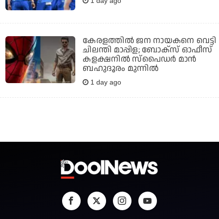
1 day ago
കേരളത്തില്‍ ജന നായകനെ വെട്ടി
ചിലന്തി മാപ്പിള; ബോക്‌സ് ഓഫീസ്
കളക്ഷനില്‍ സ്‌പൈഡര്‍ മാന്‍
ബഹുദൂരം മുന്നില്‍
1 day ago