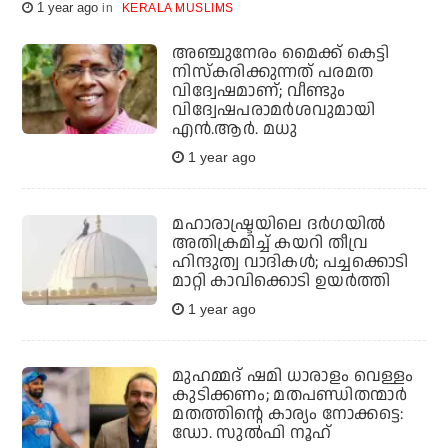
1 year ago
KERALA MUSLIMS
അഞ്ചുനേരം മൈക്ക് കെട്ടി
നിസ്‌കരിക്കുന്നത് പരമത
വിദ്വേഷമാണ്; വീണ്ടും
വിദ്വേഷപരാമര്‍ശവുമായി
എന്‍.ആര്‍. മധു
1 year ago
മഹാരാഷ്ട്രയിലെ ദർഗയിൽ
അതിക്രമിച്ച് കയറി തീവ്ര
ഹിന്ദുത്വ വാദികൾ; പച്ചക്കൊടി
മാറ്റി കാവിക്കൊടി ഉയർത്തി
1 year ago
മുഹമ്മദ് ഷമി ധാരാളം വെള്ളം
കുടിക്കണം; മതപണ്ഡിതന്മാര്‍
മതത്തിന്റെ കാര്യം നോക്കട്ടെ:
ഡോ. സുല്‍ഫി നൂഹ്