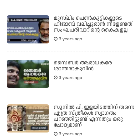
മുസ്‌ലിം പെണ്‍കുട്ടികളുടെ
ഹിജാബ് വലിച്ചൂരാന്‍ നീളേണ്ടത്
സംഘപരിവാറിന്റെ കൈകളല്ല
3 years ago
സൈബര്‍ ആരാധകരേ
ശാന്തരാകുവിന്‍
3 years ago
സുനില്‍ പി. ഇളയിടത്തിന് തന്നെ
എത്ര സ്ത്രീകള്‍ സ്വാഗതം
പറഞ്ഞിട്ടുണ്ട് എന്നതും ഒരു
ചോദ്യമാണ്
3 years ago