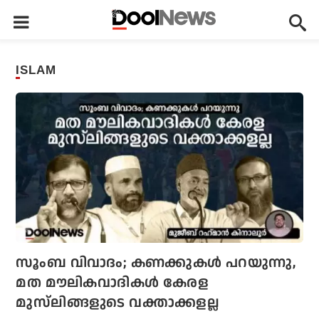
ISLAM
സൂംബ വിവാദം; കണക്കുകള്‍ പറയുന്നു,
മത മൗലികവാദികള്‍ കേരള
മുസ്‌ലിങ്ങളുടെ വക്താക്കളല്ല