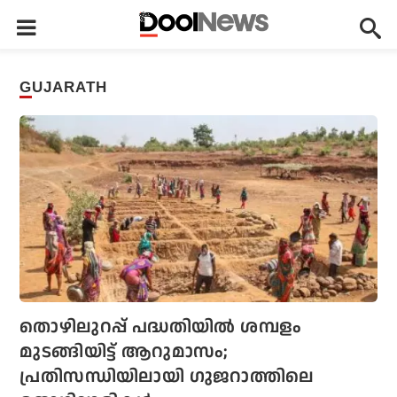
GUJARATH
തൊഴിലുറപ്പ് പദ്ധതിയിൽ ശമ്പളം
മുടങ്ങിയിട്ട് ആറുമാസം;
പ്രതിസന്ധിയിലായി ഗുജറാത്തിലെ