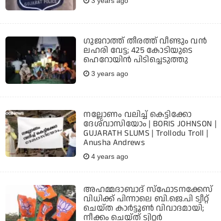
3 years ago
ഗുജറാത്ത് തീരത്ത് വീണ്ടും വന്‍
ലഹരി വേട്ട; 425 കോടിയുടെ
ഹെറോയിന്‍ പിടിച്ചെടുത്തു
3 years ago
നല്ലോണം വലിച്ച് കെട്ടിക്കോ
ദേശ്‌വാസിയോം | BORIS JOHNSON |
GUJARATH SLUMS | Trollodu Troll |
Anusha Andrews
4 years ago
അഹമ്മദാബാദ് സ്‌ഫോടനക്കേസ്
വിധിക്ക് പിന്നാലെ ബി.ജെ.പി ട്വീറ്റ്
ചെയ്ത കാര്‍ട്ടൂണ്‍ വിവാദമായി;
നീക്കം ചെയ്ത് ട്വിറ്റര്‍