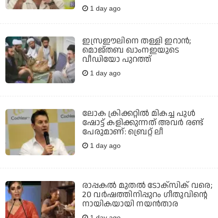
1 day ago
ഇസ്രഈലിനെ തള്ളി ഇറാന്‍;
മൊജ്തബ ഖാംനഇയുടെ
വീഡിയോ പുറത്ത്
1 day ago
ലോക ക്രിക്കറ്റില്‍ മികച്ച പുള്‍
ഷോട്ട് കളിക്കുന്നത് അവര്‍ രണ്ട്
പേരുമാണ്: ബ്രെറ്റ് ലീ
1 day ago
രാപ്പകൽ മുതൽ ടോക്സിക് വരെ;
20 വർഷത്തിനിപ്പുറം ഗീതുവിന്റെ
നായികയായി നയൻതാര
1 day ago