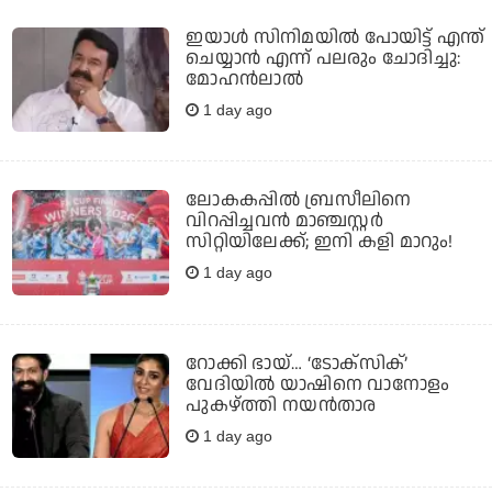
ഇയാൾ സിനിമയിൽ പോയിട്ട് എന്ത്
ചെയ്യാൻ എന്ന് പലരും ചോദിച്ചു:
മോഹൻലാൽ
1 day ago
ലോകകപ്പില്‍ ബ്രസീലിനെ
വിറപ്പിച്ചവന്‍ മാഞ്ചസ്റ്റര്‍
സിറ്റിയിലേക്ക്; ഇനി കളി മാറും!
1 day ago
റോക്കി ഭായ്… ‘ടോക്സിക്’
വേദിയിൽ യാഷിനെ വാനോളം
പുകഴ്ത്തി നയൻതാര
1 day ago