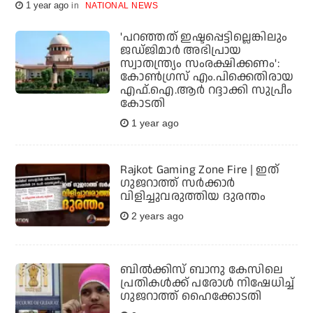
1 year ago
NATIONAL NEWS
'പറഞ്ഞത് ഇഷ്ടപ്പെട്ടില്ലെങ്കിലും
ജഡ്ജിമാർ അഭിപ്രായ
സ്വാതന്ത്ര്യം സംരക്ഷിക്കണം':
കോൺഗ്രസ് എം.പിക്കെതിരായ
എഫ്‌.ഐ.ആർ റദ്ദാക്കി സുപ്രീം
കോടതി
1 year ago
Rajkot Gaming Zone Fire | ഇത്
ഗുജറാത്ത് സര്‍ക്കാര്‍
വിളിച്ചുവരുത്തിയ ദുരന്തം
2 years ago
ബില്‍ക്കിസ് ബാനു കേസിലെ
പ്രതികൾക്ക് പരോൾ നിഷേധിച്ച് ​
ഗുജറാത്ത് ഹൈക്കോടതി