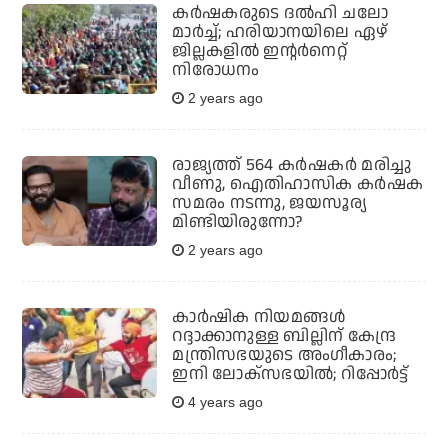
കര്‍ഷകരുടെ ദൽഹി ചലോ
മാര്‍ച്ച്; ഹരിയാനയിലെ ഏഴ്
ജില്ലകളില്‍ ഇന്റര്‍നെറ്റ്
നിരോധനം
2 years ago
രാജ്യത്ത് 564 കര്‍ഷകര്‍ മരിച്ചു
വീണു, ഐതിഹാസിക കര്‍ഷക
സമരം നടന്നു, ജയസൂര്യ
മിണ്ടിയിരുന്നോ?
2 years ago
കാര്‍ഷിക നിയമങ്ങള്‍
റദ്ദാക്കാനുള്ള ബില്ലിന് കേന്ദ്ര
മന്ത്രിസഭയുടെ അംഗീകാരം;
ഇനി ലോക്‌സഭയില്‍; റിപ്പോര്‍ട്ട്
4 years ago