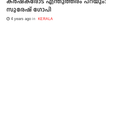
കര്‍ഷകരോട് എന്തുത്തരം പറയും:
സുരേഷ് ഗോപി
4 years ago
KERALA