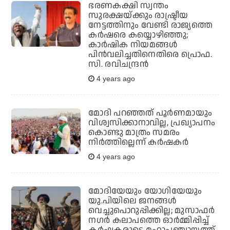
ഭരണകക്ഷി സ്വന്തം
സുരക്ഷയ്ക്കും രാഷ്ട്രീയ
നേട്ടത്തിനും വേണ്ടി രാജ്യത്തെ
കര്‍ഷരെ കയ്യൊഴിഞ്ഞു;
കാര്‍ഷിക നിയമങ്ങള്‍
പിന്‍വലിച്ചതിനെതിരെ പ്രൊഫ.
സി. രവിചന്ദ്രന്‍
4 years ago
മോദി പറഞ്ഞത് പൂര്‍ണമായും
വിശ്വസിക്കാനാവില്ല, പ്രഖ്യാപനം
കൊണ്ടു മാത്രം സമരം
നിര്‍ത്തില്ലെന്ന് കര്‍ഷകര്‍
4 years ago
മോദിയേയും യോഗിയേയും
യു.പിയിലെ ജനങ്ങള്‍
വെച്ചുപൊറുപ്പിക്കില്ല; മുസാഫര്‍
നഗര്‍ കലാപത്തെ ഓര്‍മ്മിപ്പിച്ച്
കര്‍ഷകരുടെ മഹാപഞ്ചായത്ത്