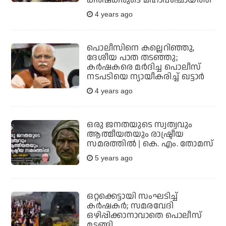
4 years ago
പൊലീസിനെ കല്ലെറിഞ്ഞു,
ദേശീയ പാത തടഞ്ഞു;
കര്‍ഷകരെ മര്‍ദിച്ച പൊലീസ്
നടപടിയെ ന്യായീകരിച്ച് ഖട്ടാര്‍
4 years ago
ഒരു ജനതയുടെ സ്വത്വവും
ആത്മീയതയും രാഷ്ട്രീയ
സമരത്തില്‍ | കെ. എം. തോമസ്
5 years ago
ഒറ്റക്കെട്ടായി സംഘടിച്ച്
കര്‍ഷകര്‍; സമരവേദി
ഒഴിപ്പിക്കാനാവാതെ പൊലീസ്
മടങ്ങി