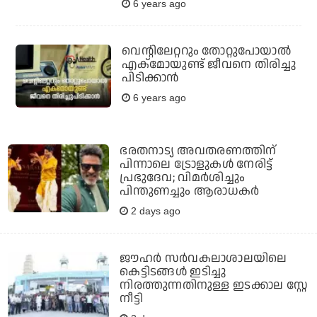
6 years ago
വെന്റിലേറ്ററും തോറ്റുപോയാൽ
എക്മോയുണ്ട് ജീവനെ തിരിച്ചു
പിടിക്കാൻ
6 years ago
ഭരതനാട്യ അവതരണത്തിന്
പിന്നാലെ ട്രോളുകൾ നേരിട്ട്
പ്രഭുദേവ; വിമർശിച്ചും
പിന്തുണച്ചും ആരാധകർ
2 days ago
ജൗഹര്‍ സര്‍വകലാശാലയിലെ
കെട്ടിടങ്ങള്‍ ഇടിച്ചു
നിരത്തുന്നതിനുള്ള ഇടക്കാല സ്റ്റേ
നീട്ടി