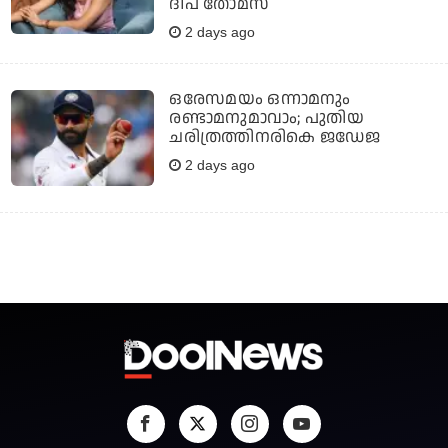
ദീപ തോമസ്
2 days ago
ഒരേസമയം ഒന്നാമനും
രണ്ടാമനുമാവാം; പുതിയ
ചരിത്രത്തിനരികെ ജഡേജ
2 days ago