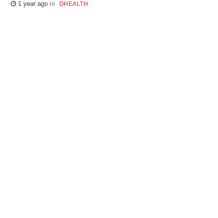
1 year ago
DHEALTH