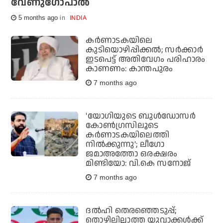
വേണുഗോപാല്‍
5 months ago
INDIA
കര്‍ണാടകയിലെ
കുടിയൊഴിപ്പിക്കല്‍; സര്‍ക്കാര്‍
ഇടപെട്ട് അതിവേഗം പരിഹാരം
കാണണം: കാന്തപുരം
7 months ago
'യോഗിയുടെ ബുള്‍ഡോസര്‍
കോണ്‍ഗ്രസിലൂടെ
കര്‍ണാടകയിലെത്തി
നില്‍ക്കുന്നു'; ലീഗോ
ജമാഅത്തോ ഒരക്ഷരം
മിണ്ടിയോ: വി.കെ സനോജ്
7 months ago
ദൽഹി തെരഞ്ഞെടുപ്പ്;
തൊഴിലില്ലാത്ത യുവാക്കൾക്ക്