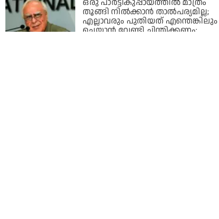
ഒരു പാര്‍ട്ടികുപ്പായത്തില്‍ മാത്രം
തൂങ്ങി നില്‍ക്കാന്‍ താല്‍പര്യമില്ല;
എല്ലാവരും പുതിയത് എന്തെങ്കിലും
ചെയ്യാന്‍ വേണ്ടി ചിന്തിക്കണം:
കപില്‍ സിബല്‍
4 years ago
ASSEMBLY ELECTIONS 2022 |
പലഹാരമല്ല രാജുല്‍ജീ
പരിഹാരമാണ് വേണ്ടത് | CONGRESS
FAILURE | Trollodu Troll
4 years ago
എവിടെയായിരുന്നു ? മോദി
വന്നപ്പോ ഒന്ന് മയങ്ങി | അണ്ണാ
ഹസാരെ | Trollodu Troll
4 years ago