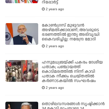
റിപ്പോര്‍ട്ട്
2 years ago
കോൺഗ്രസ്‌ മുഴുവൻ
അഴിമതിക്കാരാണ്; അവരുടെ
ഭരണത്തിൽ ഇന്ത്യ അഭിവൃദ്ധി
കൈവരിച്ചില്ല: നരേന്ദ്ര മോദി
2 years ago
ഹനുമധ്വജയ്ക്ക് പകരം ദേശീയ
പതാക; പഞ്ചായത്ത്
കൊടിമരത്തില്‍ നിന്ന് കാവി
പതാക നീക്കം ചെയ്തതില്‍
കര്‍ണാടകയില്‍ സംഘര്‍ഷം
2 years ago
തൊഴിലവസരങ്ങള്‍ സൃഷ്ടിക്കാന്‍
34 കോടി രൂപയുടെ 14