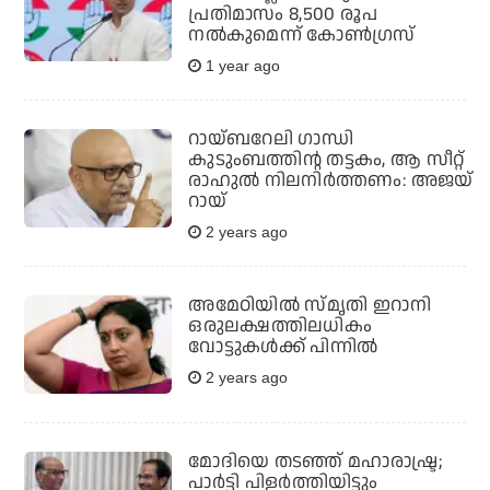
പ്രതിമാസം 8,500 രൂപ
നൽകുമെന്ന് കോൺഗ്രസ്
1 year ago
റായ്ബറേലി ഗാന്ധി
കുടുംബത്തിന്റ തട്ടകം, ആ സീറ്റ്
രാഹുൽ നിലനിർത്തണം: അജയ്
റായ്
2 years ago
അമേഠിയിൽ സ്‌മൃതി ഇറാനി
ഒരുലക്ഷത്തിലധികം
വോട്ടുകൾക്ക് പിന്നിൽ
2 years ago
മോദിയെ തടഞ്ഞ് മഹാരാഷ്ട്ര;
പാർട്ടി പിളർത്തിയിട്ടും