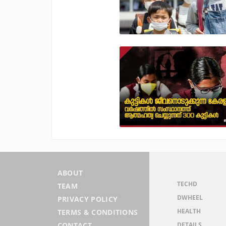
ABOUT
TECHD
TEAM
DWHEEL
PRIVACY POLICY
HEALTH
TERMS & CONDITIONS
DETAILS
CONTACT