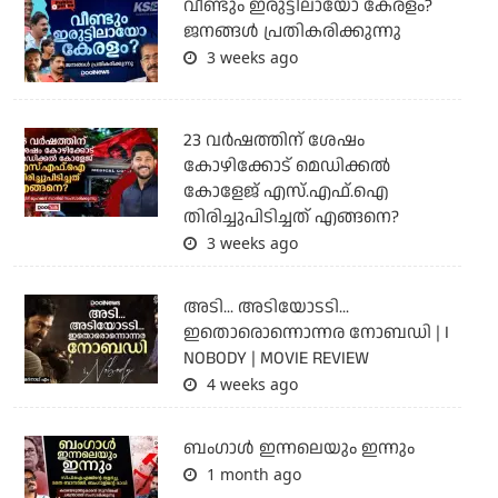
വീണ്ടും ഇരുട്ടിലായോ കേരളം?
ജനങ്ങൾ പ്രതികരിക്കുന്നു
3 weeks ago
23 വർഷത്തിന് ശേഷം
കോഴിക്കോട് മെഡിക്കൽ
കോളേജ് എസ്.എഫ്.ഐ
തിരിച്ചുപിടിച്ചത് എങ്ങനെ?
3 weeks ago
അടി... അടിയോടടി...
ഇതൊരൊന്നൊന്നര നോബഡി | I
NOBODY | MOVIE REVIEW
4 weeks ago
ബംഗാള്‍ ഇന്നലെയും ഇന്നും
1 month ago