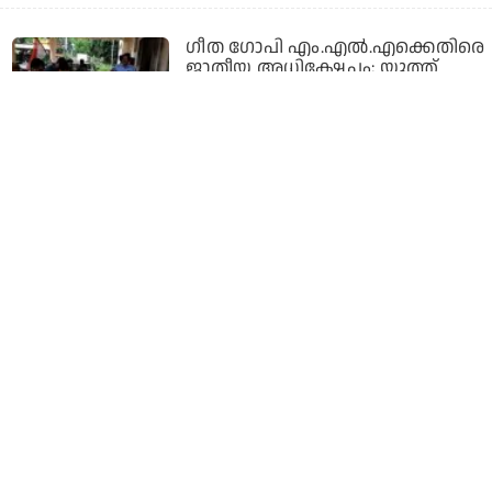
ഗീത ഗോപി എം.എല്‍.എക്കെതിരെ
ജാതീയ അധിക്ഷേപം; യൂത്ത്
കോണ്‍ഗ്രസുകാര്‍ക്കെതിരെ
ജാമ്യമില്ലാ കേസ്
7 years ago
ക്വാര്‍ട്ടേഴ്‌സില്‍ നഗ്നനാക്കി മര്‍ദ്ദിച്ചു;
ജാതീയമായി അധിക്ഷേപിച്ചു;
കല്ലേക്കാട് എ.ആര്‍ ക്യാമ്പിലെ
പൊലീസുകാരന്റെ ആത്മഹത്യ
ജാതി ആക്രമണം മൂലമെന്ന്
കുടുംബം
7 years ago
ജാതി പറഞ്ഞ് അധ്യാപികയെ
വിദ്യാര്‍ഥികള്‍ ആക്ഷേപിച്ചു; നടപടി
എടുക്കാത്തതില്‍ പ്രതിഷേധിച്ച്
അധ്യാപകരുടെ കൂട്ടരാജി