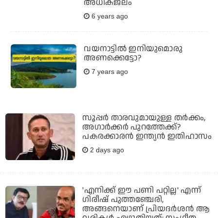
അധികജലം
6 years ago
വയനാട്ടില്‍ ഇനിയുമൊരു
അണക്കെട്ടോ?
7 years ago
സൂപ്പര്‍ താരവുമായുള്ള തര്‍ക്കം,
അഗാര്‍ക്കര്‍ പുറത്തേക്ക്?
പകരക്കാരന്‍ ഇന്ത്യന്‍ ഇതിഹാസം
2 days ago
'എനിക്ക് ഈ പണി പറ്റില്ല' എന്ന്
ഗിരീഷ് പുത്തഞ്ചേരി,
അങ്ങനെയാണ് പ്രിയദർശൻ ആ
വരികൾ എഴുതിയത്: സംഗീത