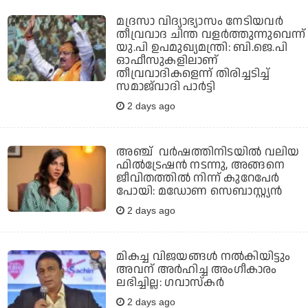
മദ്രസാ വിദ്യാഭ്യാസം നേടിയവര്‍
തീവ്രവാദ ചിന്ത വളര്‍ത്തുന്നുവെന്ന്
യു.പി ഉപമുഖ്യമന്ത്രി: ബി.ജെ.പി
ഓഫീസുകളിലാണ്
തീവ്രവാദികളെന്ന് തിരിച്ചടിച്ച്
സമാജ്‌വാദി പാര്‍ട്ടി
2 days ago
അഞ്ച് വർഷത്തിനിടയിൽ വലിയ
ഫിൽട്രേഷൻ നടന്നു, അങ്ങനെ
ജീവിതത്തിൽ നിന്ന് കുറേപേർ
പോയി: മഡോണ സെബാസ്റ്റ്യൻ
2 days ago
മികച്ച വിജയങ്ങൾ നൽകിയിട്ടും
അവന് അർഹിച്ച അംഗീകാരം
ലഭിച്ചില്ല: ഗവാസ്‌കർ
2 days ago