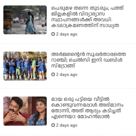
പെരുമഴ തന്നെ തുടരും; പത്ത്
ജില്ലകളില്‍ വിദ്യാഭ്യാസ
സ്ഥാപനങ്ങള്‍ക്ക് അവധി:
കടലാക്രമണത്തിന് സാധ്യത
2 days ago
അർജന്റൈൻ സൂപ്പർതാരത്തെ
റാഞ്ചി; ചെൽസി ഇനി ഡബിൾ
സ്ട്രോങ്ങ്
2 days ago
മായ ഒരു പട്ടിയെ വീട്ടില്‍
കൊണ്ടുവന്നപ്പോള്‍ അഭിമാനം
തോന്നി, അത് ആദ്യം കടിച്ചത്
എന്നെയാ: മോഹന്‍ലാല്‍
2 days ago