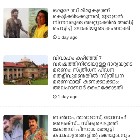
ഒരുലോഡ് മീമുകളാണ്
കെട്ടിക്കിടക്കുന്നത്, ട്രോളാന്‍
നിന്നവരുടെ അണ്ണാക്കില്‍ അമിട്ട്
പൊട്ടിച്ച് ലോകിയുടെ കംബാക്ക്
1 day ago
വിവാഹം കഴിഞ്ഞ് 7
വര്‍ഷത്തിനിടെയുള്ള ഭാര്യയുടെ
മരണം; സ്ത്രീധന പീഡന
തെളിവുണ്ടെങ്കില്‍ 'സ്ത്രീധന
മരണ'മായി കണക്കാക്കാം:
അലഹാബാദ് ഹൈക്കോടതി
1 day ago
ബല്‍റാം, താരാദാസ്, ജോസഫ്
അലക്‌സ്... സീക്വലെടുത്ത്
കോമഡി പീസായ മമ്മൂട്ടി
കഥാപാത്രങ്ങളില്‍ ഷണ്മുഖനും