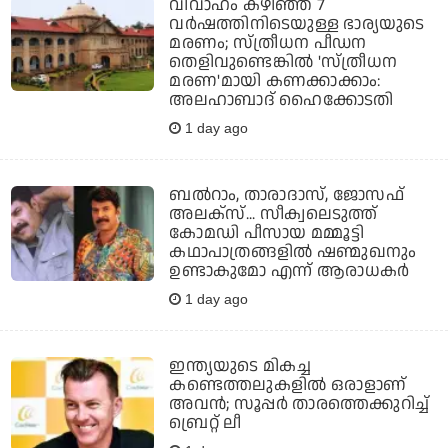
വിവാഹം കഴിഞ്ഞ് 7
വര്‍ഷത്തിനിടെയുള്ള ഭാര്യയുടെ
മരണം; സ്ത്രീധന പീഡന
തെളിവുണ്ടെങ്കില്‍ 'സ്ത്രീധന
മരണ'മായി കണക്കാക്കാം:
അലഹാബാദ് ഹൈക്കോടതി
1 day ago
ബല്‍റാം, താരാദാസ്, ജോസഫ്
അലക്‌സ്... സീക്വലെടുത്ത്
കോമഡി പീസായ മമ്മൂട്ടി
കഥാപാത്രങ്ങളില്‍ ഷണ്മുഖനും
ഉണ്ടാകുമോ എന്ന് ആരാധകര്‍
1 day ago
ഇന്ത്യയുടെ മികച്ച
കണ്ടെത്തലുകളില്‍ ഒരാളാണ്
അവന്‍; സൂപ്പര്‍ താരത്തെക്കുറിച്ച്
ബ്രെറ്റ് ലീ