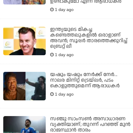
ഉണ്ടാകുമോ എന്ന് ആരാധകര്‍
1 day ago
ഇന്ത്യയുടെ മികച്ച
കണ്ടെത്തലുകളില്‍ ഒരാളാണ്
അവന്‍; സൂപ്പര്‍ താരത്തെക്കുറിച്ച്
ബ്രെറ്റ് ലീ
1 day ago
യഷും യഷും നേര്‍ക്ക് നേര്‍...
നാലര മിനിറ്റ് ട്രെയ്‌ലര്‍, പടം
കൊളുത്തുമെന്ന് ആരാധകര്‍
1 day ago
സഞ്ജു സാംസണ്‍ അസാധാരണ
വ്യക്തിയാണ്; തുറന്ന് പറഞ്ഞ് മുന്‍
രാജസ്ഥാന്‍ താരം