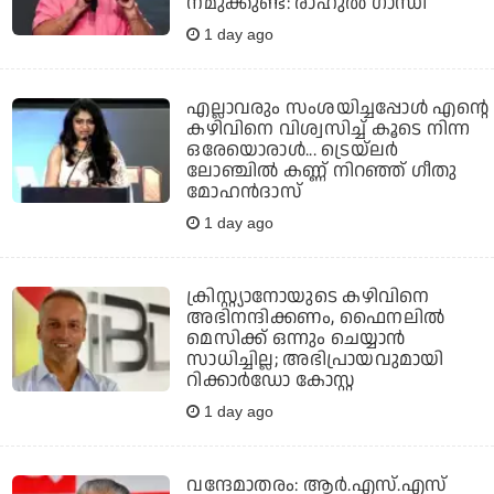
നമുക്കുണ്ട്: രാഹുല്‍ ഗാന്ധി
1 day ago
എല്ലാവരും സംശയിച്ചപ്പോള്‍ എന്റെ
കഴിവിനെ വിശ്വസിച്ച് കൂടെ നിന്ന
ഒരേയൊരാള്‍... ട്രെയ്‌ലര്‍
ലോഞ്ചില്‍ കണ്ണ് നിറഞ്ഞ് ഗീതു
മോഹന്‍ദാസ്
1 day ago
ക്രിസ്റ്റ്യാനോയുടെ കഴിവിനെ
അഭിനന്ദിക്കണം, ഫൈനലില്‍
മെസിക്ക് ഒന്നും ചെയ്യാന്‍
സാധിച്ചില്ല; അഭിപ്രായവുമായി
റിക്കാര്‍ഡോ കോസ്റ്റ
1 day ago
വന്ദേമാതരം: ആര്‍.എസ്.എസ്