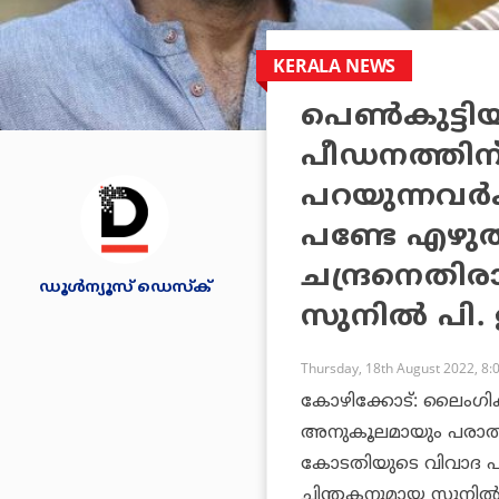
KERALA NEWS
പെണ്‍കുട്ട
പീഡനത്തിന
പറയുന്നവര്‍
പണ്ടേ എഴുതിവ
ചന്ദ്രനെതി
ഡൂള്‍ന്യൂസ് ഡെസ്‌ക്
സുനില്‍ പി
Thursday, 18th August 2022, 8:
കോഴിക്കോട്: ലൈംഗിക 
അനുകൂലമായും പരാതിക
കോടതിയുടെ വിവാദ പരാ
ചിന്തകനുമായ സുനില്‍