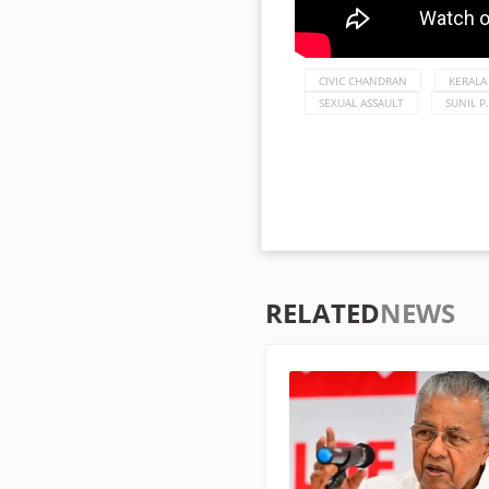
CIVIC CHANDRAN
KERALA
SEXUAL ASSAULT
SUNIL P
RELATED
NEWS