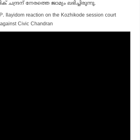
ചന്ദ്രന് നേരത്തെ ജാമ്യം ലഭിച്ചിരുന്നു.
 P. Ilayidom reaction on the Kozhikode session court
 against Civic Chandran