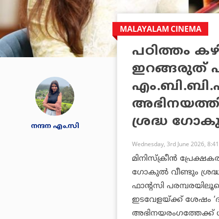
MALAYALAM CINEMA
പഠിത്തം ക
ഇറങ്ങരുത് എ
എം.ബി.ബി
അഭിനയത്തി
ശ്രദ്ധ ഗോ
നന്ദന എം.സി
Wednesday, 3rd June 2026, 8:4
മിനിസ്ക്രീൻ പ്രേക്ഷക
ഗോകുൽ വീണ്ടും ശ്രദ്
ഫാന്റസി പരമ്പരയിലൂ
ഇടവേളയ്ക്ക് ശേഷം ‘ദൃ
അഭിനയരംഗത്തേക്ക് ശ