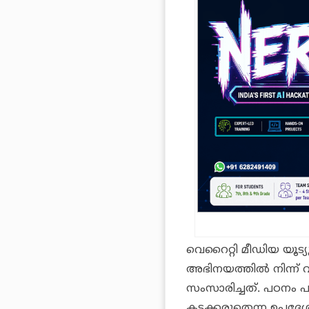
വെറൈറ്റി മീഡിയ യൂട
അഭിനയത്തിൽ നിന്ന് വി
സംസാരിച്ചത്. പഠനം 
കടക്കരുതെന്ന ഉപദേശ