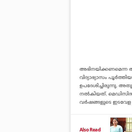
അഭിനയിക്കണമെന്ന ആഗ
വിദ്യാഭ്യാസം പൂർത്ത
ഉപദേശിച്ചിരുന്നു. അ
നൽകിയത്. മെഡിസിൻ 
വർഷങ്ങളുടെ ഇടവേള ഉണ
Also Read