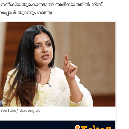
 നൽകിയതുകൊണ്ടാണ് അഭിനയത്തിൽ നിന്ന്
്ധ ഇപ്പോൾ തുറന്നുപറഞ്ഞു.
YouTube/ Screengrab