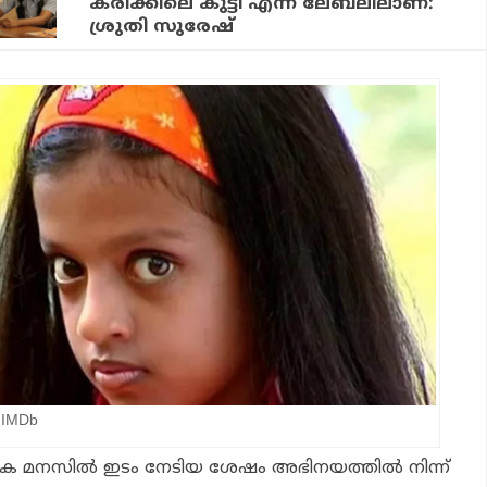
കരിക്കിലെ കുട്ടി എന്ന ലേബലിലാണ്:
ശ്രുതി സുരേഷ്
 IMDb
ഷക മനസിൽ ഇടം നേടിയ ശേഷം അഭിനയത്തിൽ നിന്ന്