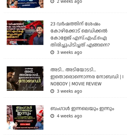
2 weeks ago
23 വർഷത്തിന് ശേഷം
കോഴിക്കോട് മെഡിക്കൽ
കോളേജ് എസ്.എഫ്.ഐ
തിരിച്ചുപിടിച്ചത് എങ്ങനെ?
3 weeks ago
അടി... അടിയോടടി...
ഇതൊരൊന്നൊന്നര നോബഡി | I
NOBODY | MOVIE REVIEW
3 weeks ago
ബംഗാള്‍ ഇന്നലെയും ഇന്നും
4 weeks ago