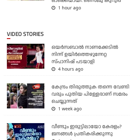
ഓക്കെയായി: സൈജു കുറുപ്പ്
1 hour ago
VIDEO STORIES
ഒയര്‍സബാൽ നാണക്കേടിൽ
നിന്ന് ഉയിർത്തെഴുന്നേറ്റ
സ്പാനിഷ് പടയാളി
4 hours ago
കേന്ദ്രം തിരുത്തുക തന്നെ വേണ്ടി
വരും പുതിയ പിള്ളേരാണ് സമരം
ചെയ്യുന്നത്
1 week ago
വീണ്ടും ഇരുട്ടിലായോ കേരളം?
ജനങ്ങൾ പ്രതികരിക്കുന്നു