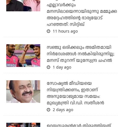
എല്ലാവര്‍ക്കും
മനസിലായെന്നായിരുന്നു മമ്മൂക്ക
അദ്ദേഹത്തിന്റെ ഭാര്യയോട്
പറഞ്ഞത്: സിദ്ദിഖ്
11 hours ago
സഞ്ജു ഒരിക്കലും അമിതമായി
നിര്‍ദേശങ്ങള്‍ നല്‍കിയിരുന്നില്ല;
മനസ് തുറന്ന് യുസ്വേന്ദ്ര ചഹല്‍
1 day ago
സോഷ്യല്‍ മീഡിയയെ
നിയന്ത്രിക്കണം, ഇതാണ്
അനുയോജ്യമായ സമയം:
മുഖ്യമന്ത്രി വി.ഡി. സതീശന്‍
2 days ago
ഉദയസൂര്യന്‍മാര്‍ തിരുത്തിയത്