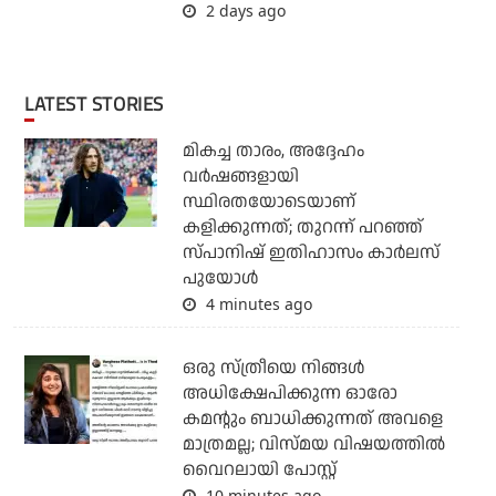
2 days ago
LATEST STORIES
മികച്ച താരം, അദ്ദേഹം
വര്‍ഷങ്ങളായി
സ്ഥിരതയോടെയാണ്
കളിക്കുന്നത്; തുറന്ന് പറഞ്ഞ്
സ്പാനിഷ് ഇതിഹാസം കാര്‍ലസ്
പുയോള്‍
4 minutes ago
ഒരു സ്ത്രീയെ നിങ്ങള്‍
അധിക്ഷേപിക്കുന്ന ഓരോ
കമന്റും ബാധിക്കുന്നത് അവളെ
മാത്രമല്ല; വിസ്മയ വിഷയത്തില്‍
വൈറലായി പോസ്റ്റ്
10 minutes ago