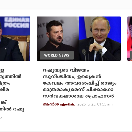
WORLD NEWS
്ള
റഷ്യയുടെ വിജയം
വത്തില്‍
സുനിശ്ചിതം, ഉക്രൈന്‍
ിത്രം
കേവലം അവശേഷിപ്പ് രാജ്യം
ോഷിമ
മാത്രമാകുമെന്ന് ചിക്കാഗോ
സര്‍വകലാശാല പ്രൊഫസര്‍
്ക്
2026 Jul 25, 01:55 am
ആദർശ് എം.കെ.
ില്‍ റഷ്യ
o