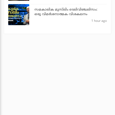
സമകാലിക മുസ്‌ലിം ടെലിവിഞ്ചലിസം:
ഒരു വിമര്‍ശനാത്മക വിശകലനം
1 hour ago