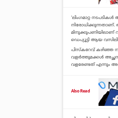
‘ലിംഗമാറ്റ നടപടികൾ അ
നിരോധിക്കുന്നതാണ്
മിനുക്കുപണിയിലാണ് റഷ്
ഡെപ്യൂട്ടി ആയ വസിലി 
പിസ്‌കറേവ് കഴിഞ്ഞ നവം
വളർത്തുമക്കൾ അച്ഛന
വളരേണ്ടത് എന്നും അദ്
Also Read