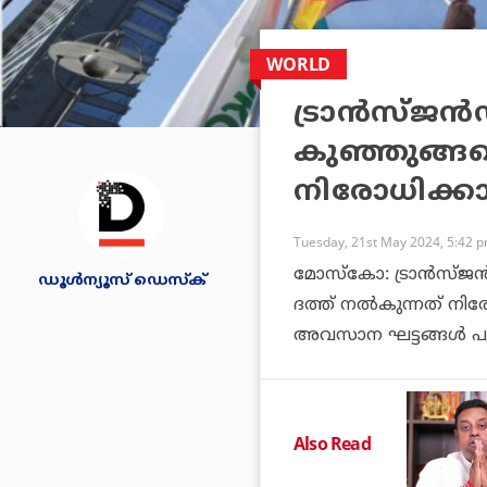
WORLD
ട്രാൻസ്ജൻഡ
കുഞ്ഞുങ്ങള
നിരോധിക്കാ
Tuesday, 21st May 2024, 5:42 
മോസ്കോ: ട്രാൻസ്ജൻഡ
ഡൂള്‍ന്യൂസ് ഡെസ്‌ക്
ദത്ത് നൽകുന്നത് നി
അവസാന ഘട്ടങ്ങൾ പൂർ
Also Read