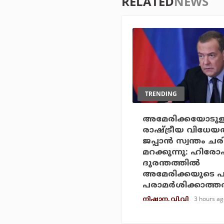
RELATED
NEWS
TRENDING
അമേരിക്കയോടുള
രാഷ്ട്രീയ വിധേയത്
ജപ്പാന്‍ സ്വന്തം ചര
മറക്കുന്നു: ഹിര
ദുരന്തത്തില്‍
അമേരിക്കയുടെ പങ
പരാമര്‍ശിക്കാത്തത
3 hours ag
നിഷാന. വി.വി