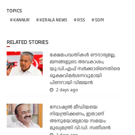
TOPICS
KANNUR
KERALA NEWS
RSS
SDPI
RELATED STORIES
ക്ഷേമപദ്ധതികള്‍ ഔദാര്യമല്ല,
ജനങ്ങളുടെ അവകാശം;
യു.ഡി.എഫ് സര്‍ക്കാരിനെതിരെ
രൂക്ഷവിമര്‍ശനവുമായി
പിണറായി വിജയന്‍
2 days ago
സോഷ്യല്‍ മീഡിയയെ
നിയന്ത്രിക്കണം, ഇതാണ്
അനുയോജ്യമായ സമയം:
മുഖ്യമന്ത്രി വി.ഡി. സതീശന്‍
2 days ago