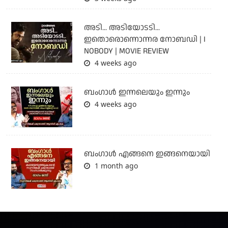
അടി... അടിയോടടി...
ഇതൊരൊന്നൊന്നര നോബഡി | I
NOBODY | MOVIE REVIEW
4 weeks ago
ബംഗാള്‍ ഇന്നലെയും ഇന്നും
4 weeks ago
ബം​ഗാൾ എങ്ങനെ ഇങ്ങനെയായി
1 month ago