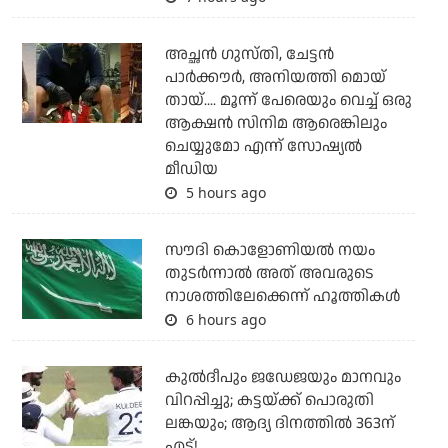
അച്ഛന്‍ ഗുസ്തി, ചേട്ടന്‍
പാര്‍ക്കൗര്‍, അനിയത്തി മൊയ്
തായ്.... മൂന്ന് പേരെയും വെച്ച് ഒരു
ആക്ഷന്‍ സിനിമ ആരെങ്കിലും
ചെയ്യുമോ എന്ന് സോഷ്യല്‍
മീഡിയ
5 hours ago
സൗദി കൊളോണിയല്‍ നയം
തുടര്‍ന്നാല്‍ അത് അവരുടെ
നാശത്തിലേക്കെന്ന് ഹൂത്തികള്‍
6 hours ago
കുല്‍ദീപും ജഡേജയും മാനവും
വിറപ്പിച്ചു; കട്ടയ്ക്ക് പൊരുതി
ലങ്കയും; ആദ്യ ദിനത്തില്‍ 363ന്
എട്ട്!