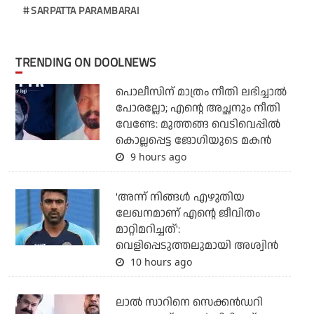
SARPATTA PARAMBARAI
TRENDING ON DOOLNEWS
പൊലീസിന് മാത്രം നീതി ലഭിച്ചാല്‍
പോരല്ലോ; എന്റെ അച്ഛനും നീതി
വേണ്ടേ: മുത്തങ്ങ വെടിവെപ്പില്‍
കൊല്ലപ്പെട്ട ജോഗിയുടെ മകന്‍
9 hours ago
'അന്ന് നിങ്ങള്‍ എഴുതിയ
ലേഖനമാണ് എന്റെ ജീവിതം
മാറ്റിമറിച്ചത്':
വെളിപ്പെടുത്തലുമായി അശ്വിന്‍
10 hours ago
ലാല്‍ സാറിനെ സെക്കന്‍ഡറി