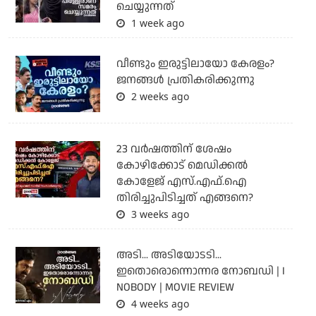
ചെയ്യുന്നത്
1 week ago
വീണ്ടും ഇരുട്ടിലായോ കേരളം?
ജനങ്ങൾ പ്രതികരിക്കുന്നു
2 weeks ago
23 വർഷത്തിന് ശേഷം
കോഴിക്കോട് മെഡിക്കൽ
കോളേജ് എസ്.എഫ്.ഐ
തിരിച്ചുപിടിച്ചത് എങ്ങനെ?
3 weeks ago
അടി... അടിയോടടി...
ഇതൊരൊന്നൊന്നര നോബഡി | I
NOBODY | MOVIE REVIEW
4 weeks ago