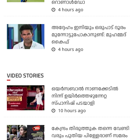
റൊണാള്‍ഡോ
4 hours ago
അദ്ദേഹം ഇനിയും ഒരുപാട് ദൂരം
മുന്നോട്ടുപോകാനുണ്ട്: മുഹമ്മദ്
കൈഫ്
4 hours ago
VIDEO STORIES
ഒയര്‍സബാൽ നാണക്കേടിൽ
നിന്ന് ഉയിർത്തെഴുന്നേറ്റ
സ്പാനിഷ് പടയാളി
10 hours ago
കേന്ദ്രം തിരുത്തുക തന്നെ വേണ്ടി
വരും പുതിയ പിള്ളേരാണ് സമരം