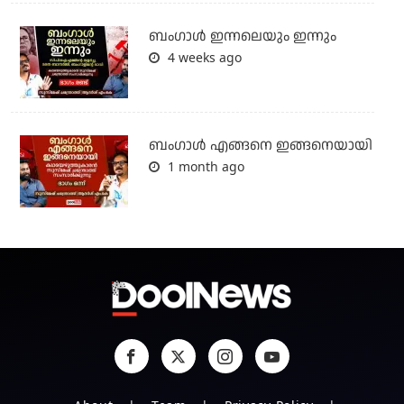
ബംഗാള്‍ ഇന്നലെയും ഇന്നും
4 weeks ago
ബം​ഗാൾ എങ്ങനെ ഇങ്ങനെയായി
1 month ago