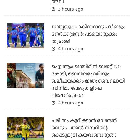
അലി
3 hours ago
ഇന്ത്യയും പാകിസ്ഥാനും വീണ്ടും
നേര്‍ക്കുനേര്‍; പടയൊരുക്കം
തുടങ്ങി
4 hours ago
ഐ ആം ഗെയിമിന് ബജറ്റ് 120
കോടി, ബെത്‌ലഹേമിനും
ഖലീഫയ്ക്കും ഇത്ര; വൈറലായി
സിനിമാ പേജുകളിലെ
റിപ്പോര്‍ട്ടുകള്‍
4 hours ago
ചരിത്രം കുറിക്കാന്‍ വേണ്ടത്
വെറും... അല്‍ നസറിന്റെ
കൊടുമുടി കയറാനൊരുങ്ങി