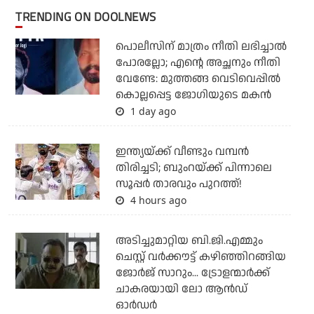
TRENDING ON DOOLNEWS
പൊലീസിന് മാത്രം നീതി ലഭിച്ചാല്‍
പോരല്ലോ; എന്റെ അച്ഛനും നീതി
വേണ്ടേ: മുത്തങ്ങ വെടിവെപ്പില്‍
കൊല്ലപ്പെട്ട ജോഗിയുടെ മകന്‍
1 day ago
ഇന്ത്യയ്ക്ക് വീണ്ടും വമ്പന്‍
തിരിച്ചടി; ബുംറയ്ക്ക് പിന്നാലെ
സൂപ്പര്‍ താരവും പുറത്ത്!
4 hours ago
അടിച്ചുമാറ്റിയ ബി.ജി.എമ്മും
ചെസ്റ്റ് വര്‍ക്കൗട്ട് കഴിഞ്ഞിറങ്ങിയ
ജോര്‍ജ് സാറും... ട്രോളന്മാര്‍ക്ക്
ചാകരയായി ലോ ആന്‍ഡ്
ഓര്‍ഡര്‍