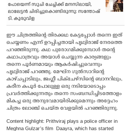
പോയെന്ന് സുചി ചേച്ചിക്ക് മനസിലായി,
ലാലേട്ടന്‍ ചിരിച്ചുകൊണ്ടിരുന്നു: സന്തോഷ്
ടി. കുരുവിള
ഈ ചിത്രത്തിന്റെ തിരക്കഥ കേട്ടപ്പോള്‍ തന്നെ ഇത്
ചെയ്യണം എന്ന് ഉറപ്പിച്ചതായി പൃഥ്വിരാജ് നേരത്തെ
പറഞ്ഞിരുന്നു. കഥ പുരോഗമിക്കുമ്പോള്‍ തന്റെ
കഥാപാത്രവും അയാള്‍ ചെയ്യുന്ന കാര്യങ്ങളും
തന്നെ പൂര്‍ണമായും ആകര്‍ഷിച്ചുവെന്നും
പൃഥ്വിരാജ് പറഞ്ഞു. മേഘ്‌ന ഗുല്‍സാറിന്റെ
കാഴ്ചപ്പാടിലും, ജംഗ്ലീ പിക്‌ചേഴ്‌സിന്റെ ബാനറിലും,
കരീന കപൂര്‍ പോലുള്ള ഒരു നടിയോടൊപ്പം
പ്രവര്‍ത്തിക്കുന്നതും തന്നെ സംബന്ധിച്ചിടത്തോളം
മികച്ച ഒരു അനുഭവമായിരിക്കുമെന്നും അദ്ദേഹം
ചിത്രം ലോഞ്ച് ചെയ്ത വേളയില്‍ പറഞ്ഞിരുന്നു.
Content highlight:
Prithviraj plays a police officer in
Meghna Gulzar’s film
Daayra
, which has started