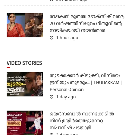
രാപ്പകൽ മുതൽ ടോക്സിക് വരെ;
20 വർഷത്തിനിപ്പുറം ഗീതുവിന്റെ
നായികയായി നയൻതാര
1 hour ago
VIDEO STORIES
തുടക്കക്കാര്‍ കിടുക്കി, വിസ്മയ
ഇനിയും തുടരും... | THUDAKKAM |
Personal Opinion
1 day ago
ഒയര്‍സബാൽ നാണക്കേടിൽ
നിന്ന് ഉയിർത്തെഴുന്നേറ്റ
സ്പാനിഷ് പടയാളി
2 days ago