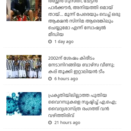
അച്ഛന്‍ ഗുസ്തി, ചേട്ടന്‍
പാര്‍ക്കൗര്‍, അനിയത്തി മൊയ്
തായ്.... മൂന്ന് പേരെയും വെച്ച് ഒരു
ആക്ഷന്‍ സിനിമ ആരെങ്കിലും
ചെയ്യുമോ എന്ന് സോഷ്യല്‍
മീഡിയ
1 day ago
2002ന് ശേഷം കിരീടം
നേടാനിറങ്ങിയ ബാഴ്സ വീണു;
കപ്പ് തൂക്കി ഇറ്റാലിയൻ ടീം
6 hours ago
പ്രകൃതിയിലില്ലാത്ത പുതിയ
വൈറസുകളെ സൃഷ്ടിച്ച് എ.ഐ;
വൈദ്യശാസ്ത്ര രംഗത്ത് വന്‍
വഴിത്തിരിവ്
21 hours ago