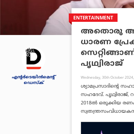
ENTERTAINMENT
അതൊരു ആക
ധാരണ പ്രേക
സെറ്റിങ്ങാ
പൃഥ്വിരാജ്
എന്റര്‍ടെയിന്‍മെന്റ്
Wednesday, 30th October 2024,
ഡെസ്‌ക്
ശ്യാമപ്രസാദിന്റെ സഹ
സഹദേവ്. പൃഥ്വിരാജ്, 
2018ല്‍ ഒരുക്കിയ രണം 
സ്വതന്ത്രസംവിധായകന