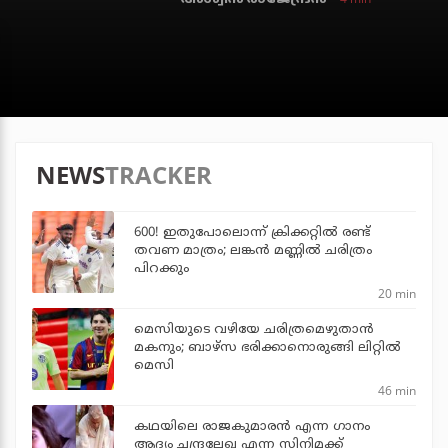
NEWS
TRACKER
600! ഇതുപോലൊന്ന് ക്രിക്കറ്റില്‍ രണ്ട്
തവണ മാത്രം; ലങ്കന്‍ മണ്ണില്‍ ചരിത്രം
പിറക്കും
20 min
മെസിയുടെ വഴിയേ ചരിത്രമെഴുതാന്‍
മകനും; ബാഴ്‌സ ഭരിക്കാനൊരുങ്ങി ലിറ്റില്‍
മെസി
46 min
കഥയിലെ രാജകുമാരൻ എന്ന ഗാനം
ആദ്യം ചന്ദ്രലേഖ എന്ന സിനിമക്ക്