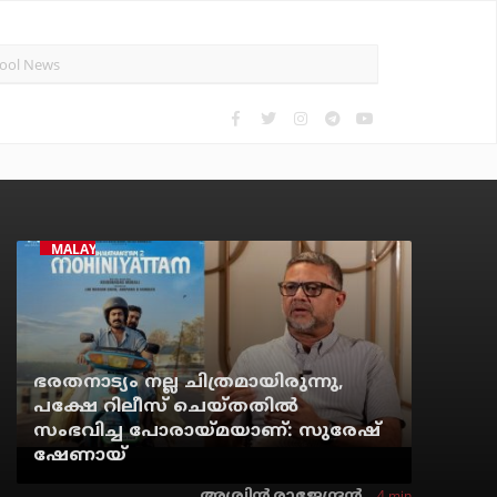
MALAYALAM CINEMA
ഭരതനാട്യം നല്ല ചിത്രമായിരുന്നു,
പക്ഷേ റിലീസ് ചെയ്തതില്‍
സംഭവിച്ച പോരായ്മയാണ്: സുരേഷ്
ഷേണായ്
4 min
അശ്വിന്‍ രാജേന്ദ്രന്‍